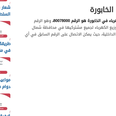
لخابورة
شعار س
السلط
ng
 الخابورة هو الرقم 80078000،
وهو الرقم
2026
زيع الكهرباء لجميع مشتركيها في محافظة شمال
لداخلية، حيث يمكن الاتصال على الرقم السابق في أي
طريقة
في من
الطفولة 
مواعي
دوام 
السلطاني