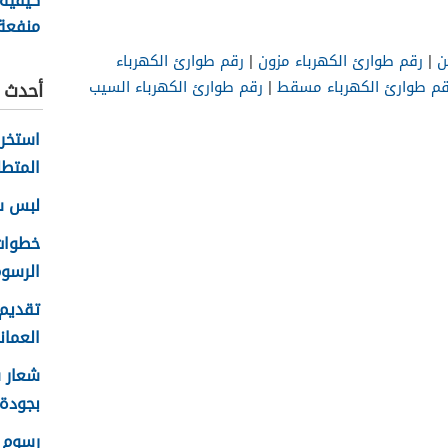
كيفية
منفعة
سلطنة ع
ن
|
رقم طوارئ الكهرباء مزون
|
رقم طوارئ الكهرباء
قم طوارئ الكهرباء مسقط
|
رقم طوارئ الكهرباء السيب
أحدث ا
المتطل
لبس سلا
الرسوم
تقديم 
العماني 
بجودة عا
رسوم ا