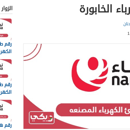
اء الخابورة
الزوار
نان
رقم ط
الكهرب
رقم ط
الكهرب
رقم ه