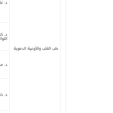
د. غا
د. ك
اللوا
طب القلب والأوعية الدموية
د. م
د. خ