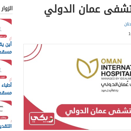
تشفى عمان الدولي
الزوار
نان
أين ي
مسقط 
أطباء
مسقط 
التقدي