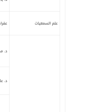
علم السمعيات
عفراء
د. م
د. ع