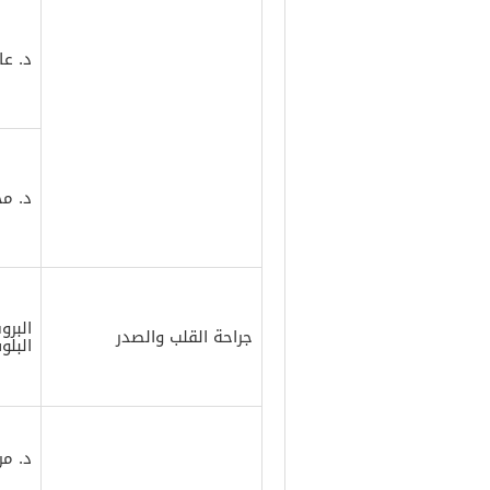
د. عا
د. مح
البرو
جراحة القلب والصدر
البل
د. م