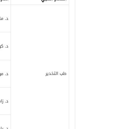
د. ما
د. كو
طب التخدير
د. مو
د. ز
د. با