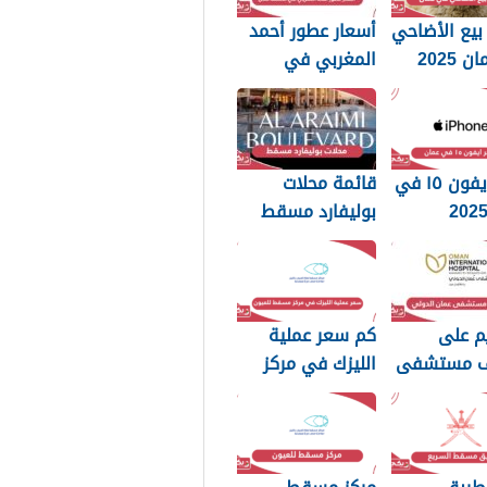
بيع الأضاحي
أسعار عطور أحمد
2025
المغربي في
سلطنة عمان 2025
سعر ايفون ١٥ في
قائمة محلات
بوليفارد مسقط
2025
م على
كم سعر عملية
ف مستشفى
الليزك في مركز
دولي 2025
مسقط للعيون
2025