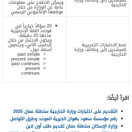
ويمكن الاطلاع على معلومات
الخارجية
عامة عن الوزارة من خلال
موقعها الإلكتروني الرسمي
20 سؤالاً خيارياً في
قواعد اللغة الإنجليزية
مدتها 20 دقيقة،
ويكون الاختبار من خلال
نمط الاختبارات التحريرية
الحاسب الآلي، ويتضمن
للمرشحين إلى وظائف وزارة
أسئلة حول:
الخارجية
past simple
present simple
past continues
present
continues
اقرأ أيضًا:
التقديم على اختبارات وزارة الخارجية سلطنة عمان 2025
رقم مؤسسة سعود بهوان الخيرية الموحد وطرق التواصل
وزارة الإسكان سلطنة عمان تقديم طلب أون لاين