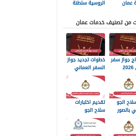
 عمان
الروسية سلطنة
ت
عمان الموحد
رونية
ت من تصنيف خدمات عمان
ج جواز سفر
خطوات تجديد جواز
عماني 2026
السفر العماني
بات التي
2026: الرسوم
 تعرفها
والمستندات
المطلوبة
لاح الجو
تقديم اختبارات
ي بالصور
سلاح الجو
السلطاني العماني
2026