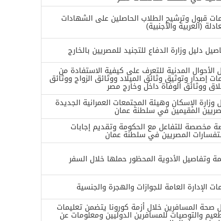
ات قبول وترشيح الطلاب الحاصلين على الشهادات
ادلة (العربية والأجنبية)
يل دليل وزارة الدفاع للتجنيد للمصريين بالخارج
ل الأحوال المدنية للتعرف على كيفية الاستفادة من
ت إصدار وتوثيق وثائق الميلاد ووثائق الزواج ووثائق
لاق ووثائق الوفاة داخل وخارج مصر
 وزارة الإسكان وهيئة المجتمعات العمرانية الجديدة
صريين المقيمين في سلطنة عمان
ة مخصصة للتفاعل مع الحكومة وتقديم إجابات
تفسارات المصريين في سلطنة عمان
مة وتفاصيل الأدوية المحظور حملها خلال السفر
ت الإدارة العامة للجوازات والهجرة والجنسية
ل صحة المسافرين خلال أزمة كورونا يتضمن تعليمات
طعيم والتوصيات للمسافرين الدوليين ومعلومات عن