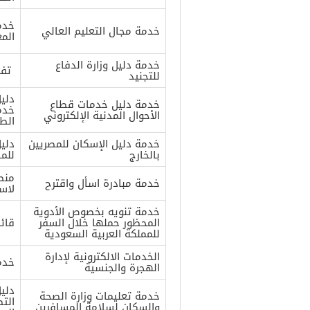
خدم
خدمة مجال التعليم العالي
المع
خدمة دليل وزارة الدفاع
تفاص
للتجنيد
دلي
خدمة دليل خدمات قطاع
خدما
الأحوال المدنية الإلكتروني
الط
خدمة دليل الإسكان للمصريين
دليل
بالخارج
للم
منص
خدمة مبادرة اسأل واقترح
لاس
خدمة تنويه بخصوص الأدوية
المحظور حملها خلال السفر
قائ
للمملكة العربية السعودية
الخدمات الالكترونية لإدارة
خدما
الهجرة والجنسية
دلي
خدمة تعليمات وزارة الصحة
الت
والسكان لسلامة المسافرين