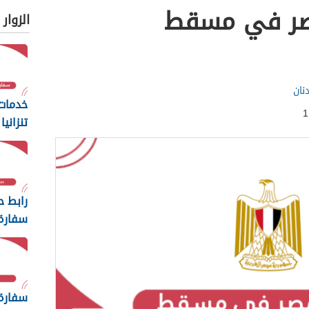
صر في مسقط
الزوار
نان
خدمات
تنزان
الإلكت
رابط ح
سفارة
سلطنة
سفارة