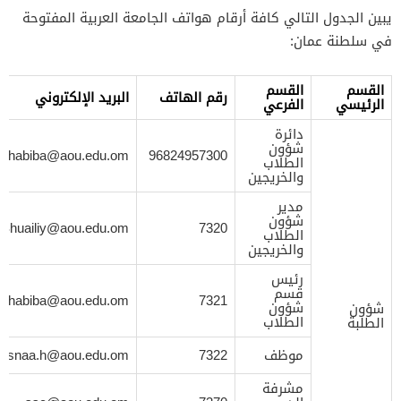
يبين الجدول التالي كافة أرقام هواتف الجامعة العربية المفتوحة
في سلطنة عمان:
القسم
القسم
رقم الهاتف
البريد الإلكتروني
الرئيسي
الفرعي
دائرة
شؤون
shabiba@aou.edu.om
96824957300
الطلاب
والخريجين
مدير
شؤون
Shuailiy@aou.edu.om
7320
الطلاب
والخريجين
رئيس
قسم
shabiba@aou.edu.om
7321
شؤون
شؤون
الطلاب
الطلبة
موظف
7322
asnaa.h@aou.edu.om
مشرفة