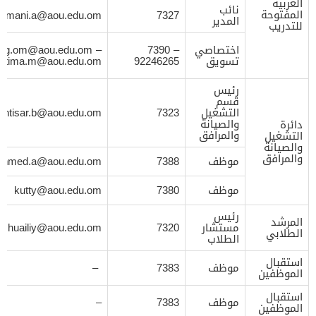
العربية
نائب
المفتوحة
Amani.a@aou.edu.om
7327
المدير
للتدريب
اختصاصي
7390 –
–
ning.om@aou.edu.om
تسويق
92246265
fatima.m@aou.edu.om
رئيس
قسم
التشغيل
7323
intisar.b@aou.edu.om
والصيانة
دائرة
والمرافق
التشغيل
والصيانة
والمرافق
موظف
7388
ahmed.a@aou.edu.om
موظف
7380
kutty@aou.edu.om
رئيس
المرشد
مستشار
7320
shuailiy@aou.edu.om
الطلابي
الطلاب
استقبال
موظف
7383
–
الموظفين
استقبال
موظف
7383
–
الموظفين