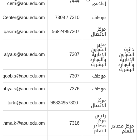
7444
إعلامي
cem@aou.edu.om
موظف
7309 / 7310
llCenter@aou.edu.om
مركز
qasim@aou.edu.om
96824957307
الاتصال
مدير
دائرة
الشؤون
الشؤون
الإدارية
7307
alya.s@aou.edu.om
الإدارية
والموارد
والموارد
البشرية
البشرية
موظف
7307
aqoob.s@aou.edu.om
موظف
7376
yahya.s@aou.edu.om
مركز
turki@aou.edu.om
96824957300
الاتصال
رئيس
مركز
rahma.k@aou.edu.om
7316
مصادر
مركز مصادر
التعلم
التعلم