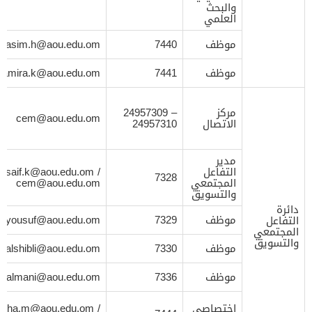
والبحث
العلمي
موظف
7440
lqasim.h@aou.edu.om
موظف
7441
amira.k@aou.edu.om
مركز
24957309 –
cem@aou.edu.om
الاتصال
24957310
مدير
التفاعل
/
saif.k@aou.edu.om
7328
المجتمعي
cem@aou.edu.om
والتسويق
دائرة
موظف
7329
yousuf@aou.edu.om
التفاعل
المجتمعي
والتسويق
موظف
7330
alshibli@aou.edu.om
موظف
7336
alsalmani@aou.edu.om
اختصاصي
/
isha.m@aou.edu.om