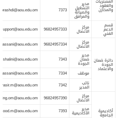
المشتريات
مدير
والعقود
التشغيل
والمخازن
albrashdi@aou.edu.om
7373
والصيانة
والمرافق
قسم
مركز
الدعم
96824957333
support@aou.edu.om
الاتصال
الفني
مركز
ghassani@aou.edu.om
96824957334
الاتصال
مدير
ضمان
7343
shalini@aou.edu.om
دائرة ضمان
الجودة
الجودة
والاعتماد
موظف
7334
ghassani@aou.edu.om
نائب
yasir.m@aou.edu.om
7342
المدير
مركز
aining.om@aou.edu.om
96824957390
الاتصال
مدير
أكاديمية
7393
mood.m@aou.edu.om
الأكاديمية
الجامعة