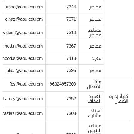
محاضر
7344
ansa@aou.edu.om
محاضر
7371
elnaz@aou.edu.om
مساعد
wided.l@aou.edu.om
7310
محاضر
محاضر
7367
mmed.n@aou.edu.om
معيد
7413
uhood.s@aou.edu.om
محاضر
7395
talib.t@aou.edu.om
مركز
fbs@aou.edu.om
96824957300
الاتصال
كلية إدارة
العميد
kabaly@aou.edu.om
7352
الأعمال
المكلف
أستاذ
alhaziazi@aou.edu.om
7303
مشارك
مساعد
الرئيس