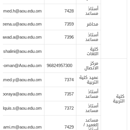
أستاذ
mmed.h@aou.edu.om
7428
مساعد
محاضر
7359
neena.u@aou.edu.om
أستاذ
rawad.a@aou.edu.om
7396
مساعد
كلية
shalini@aou.edu.om
اللغات
مركز
S-oman@Aou.edu.om
96824957300
الاتصال
عميد كلية
Hamed.y@aou.edu.om
7374
التربية
أستاذ
.aboraya@aou.edu.om
7357
كلية
مساعد
التربية
أستاذ
bilquis.s@aou.edu.om
7372
مساعد
مساعد
العميد /
sami.m@aou.edu.om
7429
أستاذ