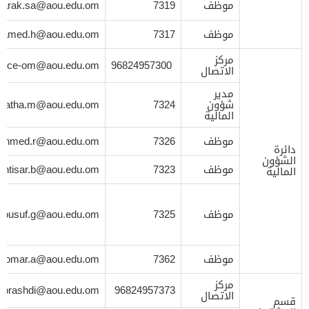
موظف
7319
arak.sa@aou.edu.om
موظف
7317
hamed.h@aou.edu.om
مركز
ance-om@aou.edu.om
96824957300
الاتصال
مدير
شؤون
7324
hatha.m@aou.edu.om
المالية
موظف
7326
ahmed.r@aou.edu.om
دائرة
الشؤون
موظف
7323
intisar.b@aou.edu.om
المالية
موظف
7325
yousuf.g@aou.edu.om
موظف
7362
omar.a@aou.edu.om
مركز
albrashdi@aou.edu.om
96824957373
الاتصال
قسم