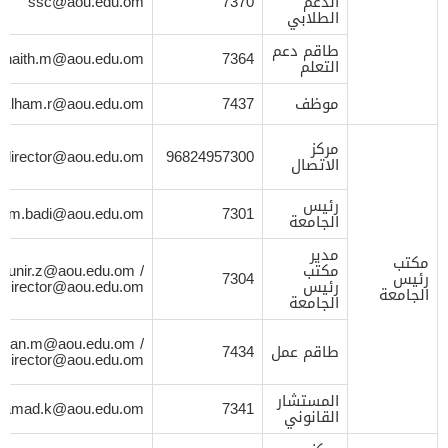
الدعم
7370
ssc@aou.edu.om
الطلابي
طاقم دعم
ghaith.m@aou.edu.om
7364
التعلم
موظف
7437
Elham.r@aou.edu.om
مركز
director@aou.edu.om
96824957300
الاتصال
رئيس
m.badi@aou.edu.om
7301
الجامعة
مدير
مكتب
مكتب
/
Munir.z@aou.edu.om
رئيس
7304
رئيس
Director@aou.edu.om
الجامعة
الجامعة
hman.m@aou.edu.om
/
طاقم عمل
7434
Director@aou.edu.om
المستشار
hamad.k@aou.edu.om
7341
القانوني