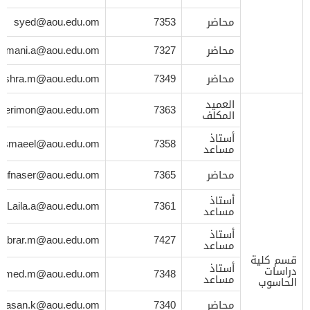
محاضر
7353
syed@aou.edu.om
محاضر
7327
amani.a@aou.edu.om
محاضر
7349
ushra.m@aou.edu.om
العميد
herimon@aou.edu.om
7363
المكلف
أستاذ
a.ismaeel@aou.edu.om
7358
مساعد
محاضر
7365
sufnaser@aou.edu.om
أستاذ
Laila.a@aou.edu.om
7361
مساعد
أستاذ
abrar.m@aou.edu.om
7427
مساعد
قسم كلية
أستاذ
دراسات
hmed.m@aou.edu.om
7348
مساعد
الحاسوب
محاضر
7340
wasan.k@aou.edu.om