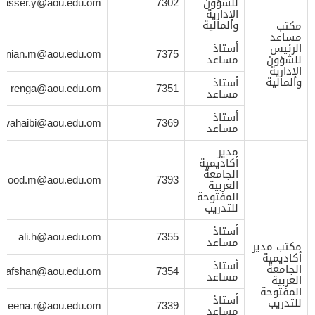
للشؤون
7302
nasser.y@aou.edu.om
الإدارية
والمالية
مكتب
مساعد
الرئيس
أستاذ
anian.m@aou.edu.om
7375
للشؤون
مساعد
الإدارية
والمالية
أستاذ
renga@aou.edu.om
7351
مساعد
أستاذ
wahaibi@aou.edu.om
7369
مساعد
مدير
أكاديمية
الجامعة
mood.m@aou.edu.om
7393
العربية
المفتوحة
للتدريب
أستاذ
ali.h@aou.edu.om
7355
مساعد
مكتب مدير
أكاديمية
أستاذ
الجامعة
afshan@aou.edu.om
7354
مساعد
العربية
المفتوحة
أستاذ
للتدريب
azeena.r@aou.edu.om
7339
مساعد