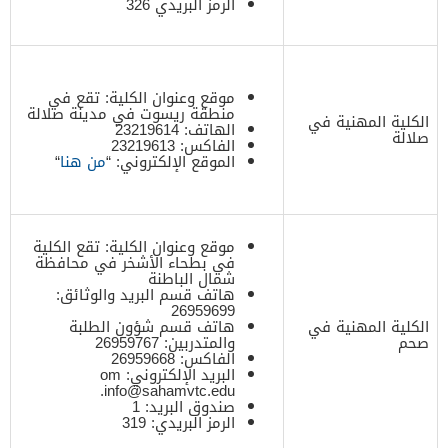
الرمز البريدي 326
موقع وعنوان الكلية: تقع في
منطقة ريسوت في مدينة صلالة
الكلية المهنية في
الهاتف: 23219614
صلالة
الفاكس: 23219613
الموقع الإلكتروني: “
من هنا
“
موقع وعنوان الكلية: تقع الكلية
في بطحاء الأشخر في محافظة
شمال الباطنة
هاتف قسم البريد والوثائق:
26959699
الكلية المهنية في
هاتف قسم شؤون الطلبة
صحم
والمتدربين: 26959767
الفاكس: 26959668
البريد الإلكتروني: om
.
info@sahamvtc.edu
صندوق البريد: 1
الرمز البريدي: 319