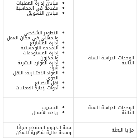
مبادئ إدارة العمليات
مقدمة في المحاسبة
مبادئ التسويق
التطوير الشخصي
والمهني في مكان العمل
إدارة المشاريع
النمذجة اللوجستية
إدارة المستودعات
الوحدات الدراسة السنة
والمخزون
الثانية
إدارة الموارد البشرية
شراء
المواد الاختيارية: النقل
الجوي
نقل البضائع
أدوات لإدارة العمليات
الوحدات الدراسة السنة
التنسيب
الثالثة
ريادة الأعمال
سنة الدبلوم المتقدم مجانًا
مزايا البعثة
ومنحة مالية شهرية للسكن