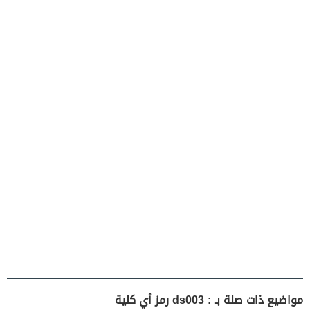
مواضيع ذات صلة بـ : ds003 رمز أي كلية