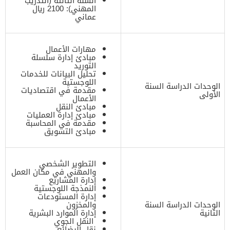
السنة الثالثة (التدريب
المهني): 2100 ريال
عماني
مهارات الأعمال
مبادئ إدارة سلسلة
التوريد
تحليل البيانات للخدمات
اللوجستية
الوحدات الدراسة السنة
مقدمة في اقتصاديات
الأولى
الأعمال
مبادئ النقل
مبادئ إدارة العمليات
مقدمة في المحاسبة
مبادئ التسويق
التطوير الشخصي
والمهني في مكان العمل
إدارة المشاريع
النمذجة اللوجستية
إدارة المستودعات
الوحدات الدراسة السنة
والمخزون
الثانية
إدارة الموارد البشرية
النقل الجوي
نقل البضائع