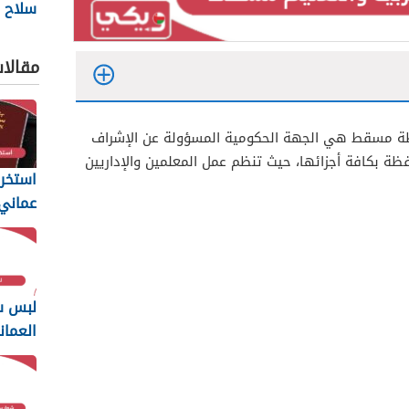
سلاح ا
السلط
2026
مقالا
فظة مسقط هي الجهة الحكومية المسؤولة عن الإشراف
ظة بكافة أجزائها، حيث تنظم عمل المعلمين والإداريين
استخرا
المتطل
يجب أن
لبس س
العمان
2026