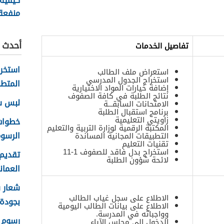
كيفية
منفعة
سلطنة ع
أحدث ا
تفاصيل الخدمات
استعراض ملف الطالب
استخراج الجدول المدرسي
المتطل
إضافة خيارات المواد الاختيارية
نتائج الطلبة في كافة الصفوف
لبس سلا
الامتحانات السابقـــة
برنامج استقبال الطلبة
زاويتي التعليمية
المكتبة الرقمية لوزارة التربية والتعليم
الرسوم
التطبيقات المجانية المساندة
تقنيات التعليم
استخراج بدل فاقد للصفوف 1-11
تقديم 
لائحة شؤون الطلبة
العماني 
الاطلاع على سجل غياب الطالب
بجودة عا
الاطلاع على بيانات الطالب اليومية
وواجباته في المدرسة.
رسوم ا
الدخول إلى مجلس الآباء