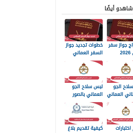
 شاهدو أيضًا
ج جواز سفر
خطوات تجديد جواز
عماني 2026
السفر العماني
بات التي
2026: الرسوم
 تعرفها
والمستندات
المطلوبة
لاح الجو
لبس سلاح الجو
اني العماني
العماني بالصور
p بجودة عالية
2026
اختبارات
كيفية تقديم بلاغ