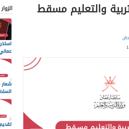
تربية والتعليم مسقط
الزوار
نان
استخرا
المتطل
يجب أن
شعار س
السلط
ng
2026
تقديم 