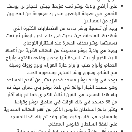
على أراضي ولاية بوشر تمت هزيمة جيش الحجاج بن يوسف
الثقفي في معركة البلقعين على يد مجموعة من المحاربين
الأزد من العمانيين.
يرجح أن تسمية بوشر جاءت من الاضطرابات الكثيرة التي
شهدتها المنطقة حيث دعيت في ذلك الحين ابوشر ثم تمت
تسميتها بوشر بحذف الهمزة عند استقرار الأوضاع.
يوجد في ولاية بوشر مجموعة من المعالم الأثرية من أهمها
البيت الكبير أو بيت السيدة ثريا وحصن وقلعة (الفتح)، وأبراج
الحمام، وأبراج صنب، وأبراج حارة العوراء، وبرج ورولة وسبلة
فلج الشام، وسوق بوشر القديم ومقصورة الخب.
يوجد في ولاية بوشر مسجد قديم يعتبر من أقدم المساجد
وهو مسجد النجار الواقع في بلدة بوشر بني عمران حيث تم
بناء هذا المسجد في القرن الثالث الهجري كما تم بناء أكثر
من 66 مسجد في ذلك الوقت في مناطق بوشر وقراها.
يعتبر جامع السلطان قابوس الأكبر من أهم المعالم الحضارية
والمساجد في قلب ولاية بوشر، وقد تم بناء هذا المسجد
على نفقة السلطان قابوس المعظم.
يتميز أهل ولاية بوشر باحتراف الزراعة حيث تتم سقاية