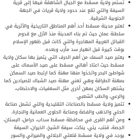
تستمر ولاية مسقط مع الجبال الشاهقة فيها إلى قرية
السيفة والتي تقع عند حدود ولاية قريات في الجهة
الجنوبية الشرقية.
تعتبر مدينة مسقط أحد أهم المناطق التاريخية والأثرية في
سلطنة عمان حيث تم بناء المدينة منذ الأزل مع قدوم
القبائل العربية المهاجرة والتي كانت قبل ظهور الإسلام
بوقت كبيرة قبل انهيار سد مأرب وبعده.
يعتبر صيد السمك من أهم الحرف التي يتميز بها سكان ولاية
مسقط حيث اعتاد أهالي مسقط على صيد الأسماك على
شواطئ البحر واتخذوا منها مهنة كما ارتبط صيد السمكن
بمهنة الطراقة وهي تعني مهنة صيد الشباك للصيادين كما
يشتهر السكان بمهن أخرى مثل السعفيات، والاحتطاب،
والرعي، والطب الشعبي.
تتميز ولاية مسقط بالصناعات التقليدية والتي تشمل صناعة
الحلي والذهب والفضة وصناعة الحلوى العمانية والنجارة.
ومن أهم القرى في محافظة مسقط سداب، حرامل، البستان،
الجصة، قنتب، يتي، ينكت، سيفة الشيخ، الخيران، السيفة
يوجد في ولاية مسقط قلعتي الجلالي والميراني والسور