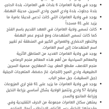
يوجد في ولاية العامرات 6 بلدات هي العامرات، بلدة الحاجر،
بلدة جحلوت، بلدة وادي الميح، وادي السرين، مدينة النهضة.
يوجد في ولاية العامرات التي كانت تدعى قديمًا عامرة ما
يزيد على 81 مسجداً
كانت تسمى ولاية العامرات في العهد القديم باسم الفتح
كما كانت تسمى المتهدمات ومع قدوم عصر النهضة
والتطور الحضاري والعمراني الكبير في المنطقة تم تغيير
اسم المتهدمات إلى اسم العامرات.
يوجد في ولاية العامرات العديد من المناطق الأثرية
والمعالم السياحية من أهم هذه المعالم منجم الرصاص،
منجم اللاصف، مقطع المغر، بيت الصهاريج، محمية السرين
الطبيعية، وادي الميح (اللجام)، غاز حضضة، المتعرجات الجبلية
(جبل السقيف)، جبل سفح الباب.
يوجد في ولاية العامرات ما يزيد على 61 فلج لري المزروعات
وقرابة 57 وادي وتتميز الولاية بشكل أساسي بزراعة النخيل
وزراعة المانجو والسدر.
يمتهن سكان العامرات مجموعة من الحرف التقليدية وفي
مقدمتها: الزراعة، رعي الأغنام، الاحتطاب، أعمال المناجم