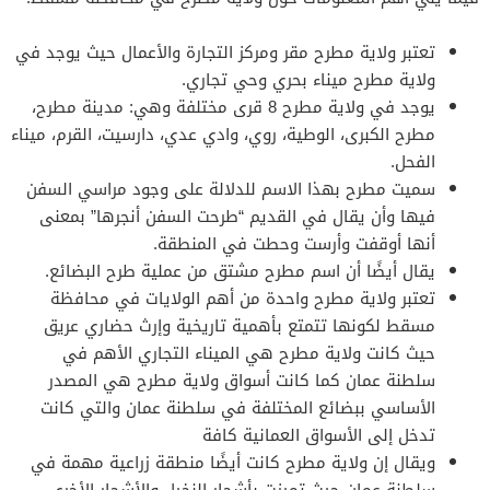
تعتبر ولاية مطرح مقر ومركز التجارة والأعمال حيث يوجد في
ولاية مطرح ميناء بحري وحي تجاري.
يوجد في ولاية مطرح 8 قرى مختلفة وهي: مدينة مطرح،
مطرح الكبرى، الوطية، روي، وادي عدي، دارسيت، القرم، ميناء
الفحل.
سميت مطرح بهذا الاسم للدلالة على وجود مراسي السفن
فيها وأن يقال في القديم “طرحت السفن أنجرها” بمعنى
أنها أوقفت وأرست وحطت في المنطقة.
يقال أيضًا أن اسم مطرح مشتق من عملية طرح البضائع.
تعتبر ولاية مطرح واحدة من أهم الولايات في محافظة
مسقط لكونها تتمتع بأهمية تاريخية وإرث حضاري عريق
حيث كانت ولاية مطرح هي الميناء التجاري الأهم في
سلطنة عمان كما كانت أسواق ولاية مطرح هي المصدر
الأساسي ببضائع المختلفة في سلطنة عمان والتي كانت
تدخل إلى الأسواق العمانية كافة
ويقال إن ولاية مطرح كانت أيضًا منطقة زراعية مهمة في
سلطنة عمان حيث تميزت بأشجار النخيل والأشجار الأخرى