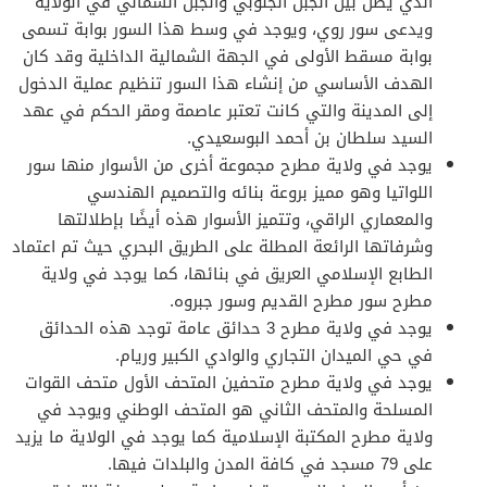
الذي يصل بين الجبل الجنوبي والجبل الشمالي في الولاية
ويدعى سور روي، ويوجد في وسط هذا السور بوابة تسمى
بوابة مسقط الأولى في الجهة الشمالية الداخلية وقد كان
الهدف الأساسي من إنشاء هذا السور تنظيم عملية الدخول
إلى المدينة والتي كانت تعتبر عاصمة ومقر الحكم في عهد
السيد سلطان بن أحمد البوسعيدي.
يوجد في ولاية مطرح مجموعة أخرى من الأسوار منها سور
اللواتيا وهو مميز بروعة بنائه والتصميم الهندسي
والمعماري الراقي، وتتميز الأسوار هذه أيضًا بإطلالتها
وشرفاتها الرائعة المطلة على الطريق البحري حيث تم اعتماد
الطابع الإسلامي العريق في بنائها، كما يوجد في ولاية
مطرح سور مطرح القديم وسور جبروه.
يوجد في ولاية مطرح 3 حدائق عامة توجد هذه الحدائق
في حي الميدان التجاري والوادي الكبير وريام.
يوجد في ولاية مطرح متحفين المتحف الأول متحف القوات
المسلحة والمتحف الثاني هو المتحف الوطني ويوجد في
ولاية مطرح المكتبة الإسلامية كما يوجد في الولاية ما يزيد
على 79 مسجد في كافة المدن والبلدات فيها.