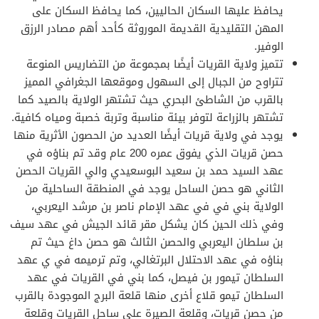
يحافظ عليها السكان الحاليين، كما يحافظ السكان على
المهن التقليدية القديمة الموروثة كأحد أهم مصادر الرزق
الوفير.
تتميز ولاية القريات أيضًا بمجموعة من التضاريس المنوعة
تتراوح من الجبال إلى السهول وموقعها الجغرافي المميز
بالقرب من الشاطئ البحري حيث تشتهر الولاية بالصيد كما
تشتهر بالزراعة لتوفر بيئة مناسبة وتربة خصبة ومياه كافية.
يوجد في ولاية قريات أيضًا العديد من الحصون الأثرية منها
حصن قريات الذي يفوق عمره 200 عام وقد تم بناؤه في
عهد السيد حمد بن سعيد البوسعيدي والي القريات الحصن
الثاني هو حصن الساحل يوجد في المنطقة الساحلية من
الولاية بني في في عهد الإمام ناصر بن مرشد اليعربي،
وفي ذلك الحين كان يشكل مقر قائد الجيش في عهد سيف
بن سلطان اليعربي والحصن الثالث هو حصن داغ حيث تم
بناؤه في عهد الاحتلال البرتغالي، وتم ترميمه في ي عهد
السلطان تيمور بن فيصل، كما بني في القريات في عهد
السلطان تيمو قلاع أخرى منها قلعة البرج الموجودة بالقرب
من حصن قريات، وقلعة الصيرة على ساحل القريات وقلعة