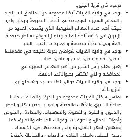
خرموه في قرية الجنين.
يوجد في ولاية القريات أيضًا مجموعة من المناطق السياحية
والمعالم المميزة الموجودة في أحضان الطبيعة ويعتبر وادي
ضيقة أهم هذه المعالم الطبيعية الذي يقصده العديد من
الزائرين في كافة أنحاء العالم ويتميز الموقع بمناظر طبيعية
رائعة ومياه عذبة متدفقة والعديد من أشجار النخيل.
يوجد في ولاية القريات شواطئ بحرية نظيفة في مقدمتها
شاطئ بمه وشاطئ فنس وشاطئ ضباب.
يعتبر معلم رأس الشجر من أهم المعالم المميزة في
المحافظة والتي تشتهر بحيواناتها الأليفة.
يوجد في ولاية القريات حوالي 150 مسجد و52 فلج لري
المزروعات.
يمتهن سكان القريات مجموعة من الحرف والصناعات منها
صناعة النسيج، والذهب والفضة، والقوارب وصيانتها، والحصر،
والدعون، والجلود، والقهوة، والسعفيات، والحدادة، والجلوس
وأدوات الجمال، والصوفيات، وقوالب الخياطة والتجارة، كما
يمتهون المهن التقليدية وفي مقدمتها صيد الأسماك،
وجمع الحطب، وإصلاح البنادق والرصاص، والخياطة وتطريز