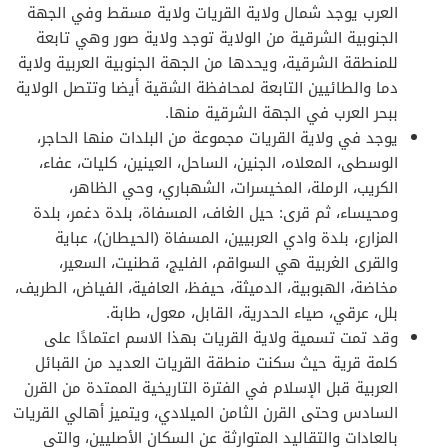
العرب يوجد شمال ولاية القريات ولاية مسقط وفي الجهة
الجنوبية الشرقية من الولاية توجد ولاية صور وهي تابعة
للمنطقة الشرقية، ويحدها من الجهة الجنوبية العربية ولاية
دما والطائيين التابعة لمحافظة الشقية أيضا وتتصل الولاية
ببحر العرب في الجهة الشرقية منها.
يوجد في ولاية القريات مجموعة من البلدات منها الحاجر،
الوسطى، المعلاه، الجنين، الساحل، العينين، كليات، عفاء،
الكريب، الرملة، المخيسرات، الشهباري، وحي الظاهر،
ومحيساء، ثم قرى: حيل الغاف، المسفاة، بلدة دغمر، بلدة
المزارع، بلدة وادي العربيين، المسفاة (الحيطان)، عباية
والقرى الغربية هي السواقم، الفليج، قطنيت، السعير،
مخاضة، الهبوبية، الدميثة، حيفظ، العافية، الفياض، الطريف،
بلل، عرقي، صياء الحدرية، القابل، معول، طابة.
وقد تمت تسمية ولاية القريات بهذا الاسم اعتمادًا على
كلمة قرية حيث سكنت منطقة القريات العديد من القبائل
العربية قبل الإسلام في الفترة التاريخية الممتدة من القرن
السادس وحتى القرن الثامن الميلادي، ويتميز أهالي القريات
بالعادات والتقاليد المتوارثة عن السكان الأصليين، والتي