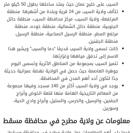
السيب على خليج عمان حيث يمتد ساحلها بطول 50 كيلو متر
تتألف ولاية السيب من 24 قرية وبلدة من أشهرها: منطقة
المرتفعة، ولاية السيب، مركز محافظة السيب، منطقة حائل
الجنوبية، منطقة حائل الشمالية، منطقة خوده، منطقة
مرتفع المطر، منطقة الرسيل الصناعية، منطقة الرسيل،
منطقة الجفنين.
كانت تسمى ولاية السيب قديمًا “دما والسيب” ويشير هذا
الاسم إلى تدفق مياهها وغزارتها.
تتميز السيب بمجموعة من المناطق الأثرية وتسمى اليوم
جوهرة العاصمة حيث حصل في الولاية نهضة عمرانية حديثة
جدًا لتكون أحد أهم المدن في المحافظة.
يوجد في ولاية السيب أكثر من 140 مسجد وفيها مجموعة
من المعالم التاريخية الهامة منها قلعة الخوض وأبراج
الجفنين، والرسيل، والخرس، والسليل، وأبراج وادي الحية،
وسورين.
معلومات عن ولاية مطرح في محافظة مسقط
فيما يلي أهم المعلومات حول ولاية مطرح في محافظة مسقط: