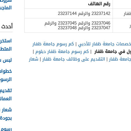
شروط 
رقم الهاتف
الماج
فار
23237142 والرقم 23237144
جامعة
قابوس
23237046 والرقم 23237045 والرقم
أحدث ا
23237047 والرقم 23237048
خصصات جامعة ظفار للأدبي
|
كم رسوم جامعة ظفار
المتطل
ول في جامعة ظفار
|
كم رسوم جامعة ظفار دبلوم
|
جامعة ظفار
|
التقديم على وظائف جامعة ظفار
|
شعار
لبس سلا
الرسوم
تقديم 
العماني 
بجودة عا
رسوم ا