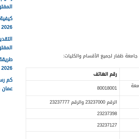
المفتو
كيفية 
2026
التقدي
المفتو
جامعة ظفار لجميع الأقسام والكليات:
طريقة
2026
رقم الهاتف
كم رس
معة
عمان 2026
80018001
الرقم 23237000 والرقم 23237777
23237398
23237127