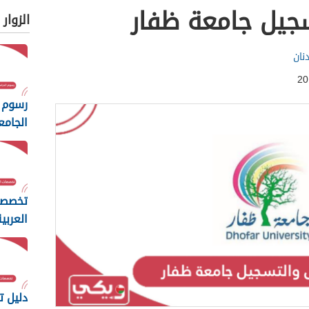
سجيل جامعة ظفار
الزوار
نان
رسوم 
الجامع
المفت
2026
تخصصا
العربي
مسقط 26
دليل 