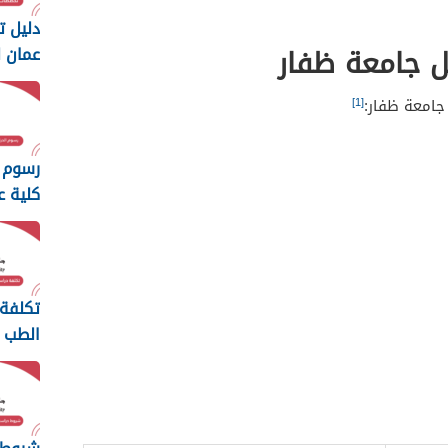
دليل 
ل جامعة ظفار
عمان ل
والتكنول
[1]
جامعة ظفار:
رسوم 
كلية ع
والتكنول
تكلفة
الطب 
السلط
2026