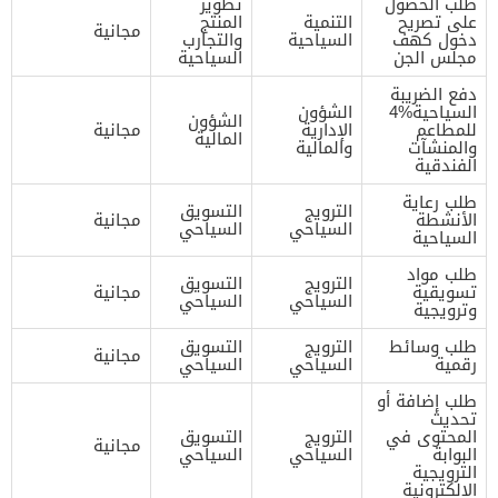
طلب الحصول
تطوير
على تصريح
التنمية
المنتج
مجانية
دخول كهف
السياحية
والتجارب
مجلس الجن
السياحية
دفع الضريبة
السياحية%4
الشؤون
الشؤون
للمطاعم
الإدارية
مجانية
المالية
والمنشآت
والمالية
الفندقية
طلب رعاية
الترويج
التسويق
الأنشطة
مجانية
السياحي
السياحي
السياحية
طلب مواد
الترويج
التسويق
تسويقية
مجانية
السياحي
السياحي
وترويجية
طلب وسائط
الترويج
التسويق
مجانية
رقمية
السياحي
السياحي
طلب إضافة أو
تحديث
المحتوى في
الترويج
التسويق
مجانية
البوابة
السياحي
السياحي
الترويجية
الإلكترونية