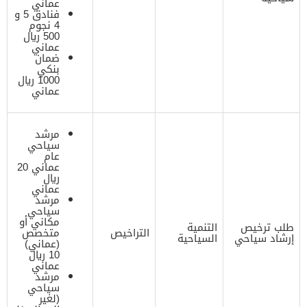
عماني
فنادق 5 و
4 نجوم
500 ريال
عماني
ضمان
بنكي
1000 ريال
عماني
مرشد
سياحي
عام
عماني 20
ريال
عماني
مرشد
سياحي
مكاني أو
طلب ترخيص
التنمية
التراخيص
متخصص
إرشاد سياحي
السياحية
(عماني)
10 ريال
عماني
مرشد
سياحي
(لغير