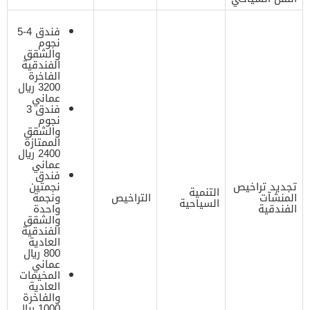
فندق 4-5
نجوم
والشقق
الفندقية
الفاخرة
3200 ريال
عماني
فندق 3
نجوم
والشقق
الممتازة
2400 ريال
عماني
فندق
تجديد تراخيص
نجمتين
التنمية
المنشآت
التراخيص
ونجمة
السياحية
الفندقية
واحدة
والشقق
الفندقية
العادية
800 ريال
عماني
المخيمات
العادية
والفاخرة
1000 ريال