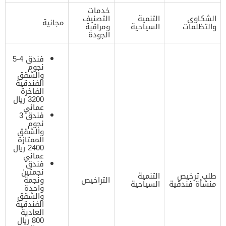
خدمات
الشكاوى
التنمية
التصنيف
مجانية
والتظلمات
السياحية
ومراقبة
الجودة
فندق 4-5
نجوم
والشقق
الفندقية
الفاخرة
3200 ريال
عماني
فندق 3
نجوم
والشقق
الممتازة
2400 ريال
عماني
فندق
نجمتين
طلب ترخيص
التنمية
التراخيص
ونجمة
منشأة فندقية
السياحية
واحدة
والشقق
الفندقية
العادية
800 ريال