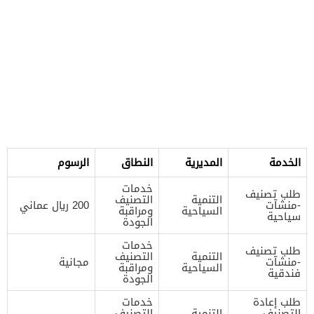
الخدمة
المديرية
النطاق
الرسوم
خدمات
طلب تصنيف
التنمية
التصنيف
-منشآت
200 ريال عماني
السياحية
ومراقبة
سياحية
الجودة
خدمات
طلب تصنيف
التنمية
التصنيف
-منشآت
مجانية
السياحية
ومراقبة
فندقية
الجودة
طلب إعادة
خدمات
التصنيف
التنمية
التصنيف