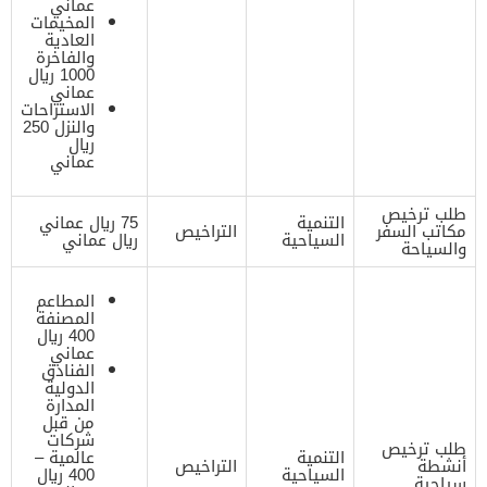
عماني
المخيمات
العادية
والفاخرة
1000 ريال
عماني
الاستراحات
والنزل 250
ريال
عماني
طلب ترخيص
التنمية
75 ريال عماني
مكاتب السفر
التراخيص
السياحية
ريال عماني
والسياحة
المطاعم
المصنفة
400 ريال
عماني
الفنادق
الدولية
المدارة
من قبل
شركات
طلب ترخيص
التنمية
عالمية –
أنشطة
التراخيص
السياحية
400 ريال
سياحية