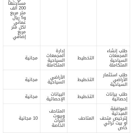
مساحتها
200 ألف
متر مربع
و5 ريال
عماني
لكل متر
مربع
إضافي
طلب إنشاء
إدارة
المجمعات
المجمعات
التخطيط
مجانية
السياحية
السياحية
المتكاملة
المتكاملة
طلب استثمار
الأراضي
الأراضي
التخطيط
مجانية
السياحية
السياحية
طلب بيانات
البيانات
التخطيط
مجانية
إحصائية
الإحصائية
الموافقة
المتاحف
المبدئية
وبيوت
لترخيص متحف
المتاحف
10 مجانية
التراث
أو بيت تراثي
الخاصة
خاص