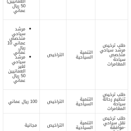
العمانيين)
50 ريال
عماني
مرشد
سياحي
متخصص
عماني 10
طلب ترخيص
ريال
مرشد سياحي
التنمية
عماني
متخصص
التراخيص
السياحية
مرشد
سياحة
سياحي
المغامرات
لغير
العمانيين
50 ريال
عماني
طلب ترخيص
تنظيم رحالة
التنمية
التراخيص
100 ريال عماني
سياحة
السياحية
المغامرات
طلب ترخيص
نقل سياحي
التنمية
التراخيص
مجانية
-موافقة
السياحية