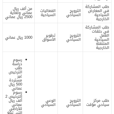
طلب المشاركة
من ألف ريال
في المعارض
الترويج
الفعاليات
عماني ولغاية
السياحية
السياحي
السياحية
2500 ريال عماني
الخارجية
طلب المشاركة
في حلقات
العمل
الترويج
تطوير
1000 ريال عماني
السياحية
السياحي
الأسواق
المتنقلة
الخارجية
رسوم
دراسة
طلب
الترخيص
غير
مستردة
500 ريال
عماني
رسوم
الترخيص 2
طلب مركز
الترويج
الوعي
ألف ريال
سياحي مؤقت
السياحي
السياحي
عماني
للأراضي
التي تبلغ