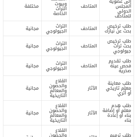
إلى عضوية
وبيوت
المجلس
المتاحف
مختلفة
التراث
الدولي
الخاصة
للمتاحف
طلب ترخيص
التراث
المتاحف
مجانية
بحث عن نيازك
الجيولوجي
طلب ترخيص
التراث
بحث تراث
المتاحف
مجانية
الجيولوجي
جيولوجي
طلب تقديم
التراث
فحص عينة
المتاحف
مجانية
الجيولوجي
صخرية
القلاع
طلب معاينة
والحصون
معلم تاريخي
الآثار
مجانية
والمعالم
أو أثري
التاريخية
طلب هدم
القلاع
معلم أو إضافة
والحصون
الآثار
مجانية
بناء أو إعادة
والمعالم
بناء
التاريخية
القلاع
طلب ترميم
والحصون