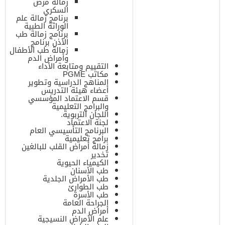
زمالة مرض
السكري
برنامج زمالة علم
الوراثة الطبية
برنامج زمالة طب
الأذن برنامج
زمالة طب الأطفال
وأمراض الدم
التقييم ومتابعة الأداء
مكاتب PGME
المناهج الدراسية وتطوير
أعضاء هيئة التدريس
قسم الاعتماد المؤسسي
والبرامج التعليمية
اللجان التربوية.
لجنة الاعتماد
البرنامج التأسيسي العام
برامج تعليمية
زمالة أمراض القلب للبالغين
تخدير
الكيمياء الحيوية
طب الأسنان
طب الأمراض الجلدية
طب الطوارئ
طب الأسرة
الجراحة العامة
أمراض الدم
علم الأمراض النسيجية