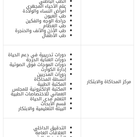
الطب الباطني
علم الأحياء المجهري
أمراض النساء والولادة
طب العيون
جراحة الوجه والفكين
طب العظام
طب الأذن والأنف والحنجرة
طب الأطفال
دورات تدريبية في دعم الحياة
دورات العناية الحرجة
دورات الموجات فوق الصوتية
إدارة الكوارث
دورات المدربين
أنشطة المحاكاة
مركز المحاكاة والابتكار
المكتبة الطبية
المكتبة الإلكترونية للمجلس
العماني للاختصاصات الطبية
التعلم مدى الحياة
قسم الأبحاث
البيئة التعليمية والابتكار
التدقيق الداخلي
العلاقات العامة