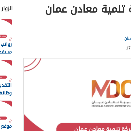
تنمية معادن عمان
الزوار
نان
رواتب
مسقط 
والإيداع 
التقدي
وظائف
تنمية 
2026
موقع 