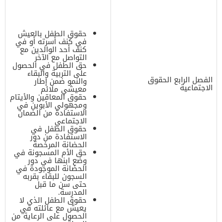
حقوق الطفل بالعيش
في كنف أسرته أو في
كنف أحد الوالدين مع
التواصل مع الآخر
حق الطفل في الحصول
على التربية والبقاء
الفصل الرابع الحقوق
والنمو ضمن إطار
الاجتماعية
معيشي ملائم
حقوق المعاقين والأيتام
ومجهولي الأبوين في
الاستفادة من الضمان
الاجتماعي
حقوق الطفل في
الاستفادة من دور
الحضانة المرخصة
حق الأم المسجونة في
وضع ابنها في دور
الحضانة الموجودة في
السجون للبقاء بقربه
حتى سن ما قبل
المدرسة.
حقوق الطفل الذي لا
يعيش مع عائلته في
الحصول على الرعاية من