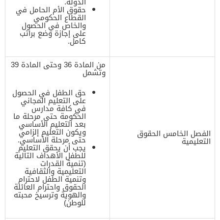
الدولة.
حقوق الأم الحامل في
القطاع الحكومي
والخاص في الحصول
على إجازة وضع براتب
كامل.
من المادة 36 وحتى المادة 39
وتشمل
حق الطفل في الحصول
على التعليم المجاني
في كافة مدارس
الحكومة حتى مرحلة ما
بعد التعليم الأساسي
ويكون التعليم إلزامي
الفصل الخامس الحقوق
حتى مرحلة الأساسي.
التعليمية
يجب أن يحقق التعليم
للطفل الأهداف التالية
(تنمية القدرات
التعليمية والثقافية
وتنمية الطفل لاحترام
الحقوق واحترام العائلة
والهوية وترسيخ محبته
للوطن)