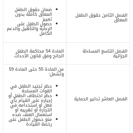
ضمان حقوق الطفل
المعاق كاملة بدون
الفصل الثامن حقوق الطفل
تمييز
المعاق
حصول الطفل على
الرعاية والتأهيل والدعم
الكامل
الفصل التاسع المساءلة
المادة 54 محاكمة الطفل
الجزائية
الجانح وفق قانون الأحداث
من المادة 55 حتى المادة 59
وتشمل:
حظر تجنيد الطفل في
القوات المسلحة
حظر اختطاف الطفل أو
الفصل العاشر تدابير الحماية
إجباره على القيام بأي
فعل أو استخدامه في
التجارة أو تهريبه أو
استعمال العنف ضده
منع حصول الطفل على
رخصة القيادة