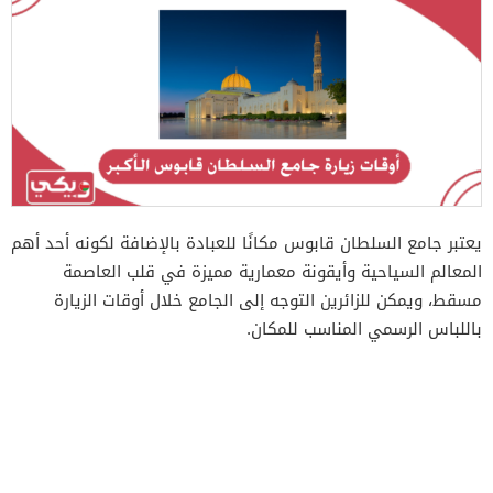
يعتبر جامع السلطان قابوس مكانًا للعبادة بالإضافة لكونه أحد أهم
المعالم السياحية وأيقونة معمارية مميزة في قلب العاصمة
مسقط، ويمكن للزائرين التوجه إلى الجامع خلال أوقات الزيارة
باللباس الرسمي المناسب للمكان.