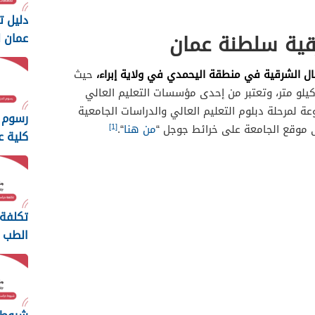
دليل 
قية سلطنة عمان
عمان ل
والتكنول
 الشرقية في منطقة اليحمدي في ولاية إبراء،
حيث
عد عن العاصمة مسقط حوالي 150 كيلو متر، وتعتبر من إحدى مؤسسات التعليم العالي
لمرحلة دبلوم التعليم العالي والدراسات الجامعية
رسوم 
[1]
ى موقع الجامعة على خرائط جوجل “
من هنا
“.
كلية ع
والتكنول
تكلفة
الطب 
السلط
2026