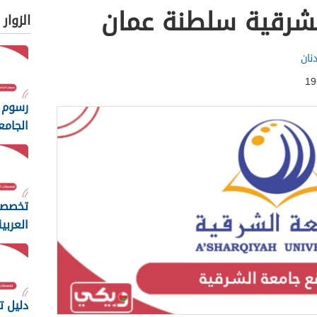
لشرقية سلطنة عمان
الزوار
نان
رسوم 
الجامع
المفت
2026
تخصصا
العربي
مسقط 26
دليل 