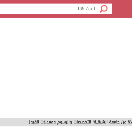
ذة عن جامعة الشرقية؛ التخصصات والرسوم ومعدلات القبول