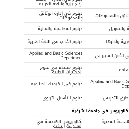
الإنجليزية واللغة العربية
دبلوم في إدارة الوثائق
وثائق والمحفوظات
والمحفوظات
 والتمويل
دبلوم المحاسبة والمالية
ربية وآدابها
دبلوم الآداب في اللغة العربية
Applied and Basic Sciences
 الأمن السيبراني
Department
دبلوم متقدم في علوم
عامة
المختبرات الطبية
Applied and Basic 
دبلوم في الكيمياء الصناعية
Dep
طرق التدريس
دبلوم التأهيل التربوي
كالوريوس في جامعة الشرقية
ندسة المدنية
بكالوريوس الهندسة في
الهندسة البيئية