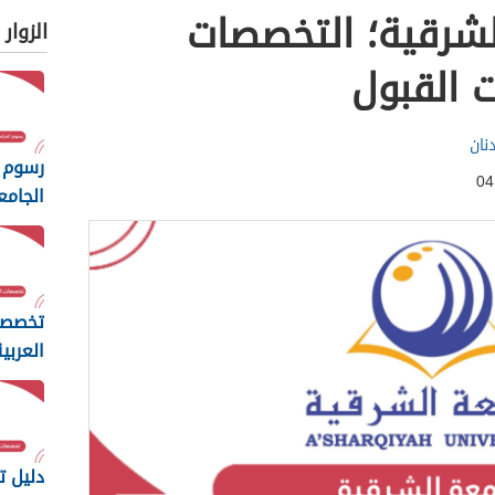
لشرقية؛ التخصصات
الزوار
 القبول
نان
رسوم 
الجامع
المفت
2026
تخصصا
العربي
مسقط 26
دليل 