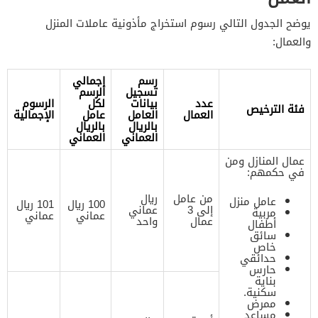
يوضح الجدول التالي رسوم استخراج مأذونية عاملات المنزل
والعمال:
رسم
إجمالي
تسجيل
الرسم
عدد
بيانات
لكل
الرسوم
فئة الترخيص
العمال
العامل
عامل
الإجمالية
بالريال
بالريال
العماني
العماني
عمال المنازل ومن
في حكمهم:
من عامل
ريال
عامل منزل
100 ريال
101 ريال
إلى 3
عماني
مربية
عماني
عماني
عمال
واحد
أطفال
سائق
خاص
حدائقي
حارس
بناية
سكنية.
ممرض
مساعد