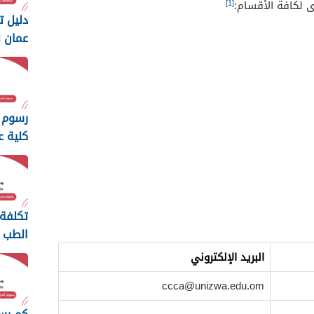
[1]
ى لكافة الأقسام:
دليل 
عمان ل
والتكنول
رسوم 
كلية ع
والتكنول
تكلفة
الطب 
السلط
البريد الإلكتروني
2026
ccca@unizwa.edu.om