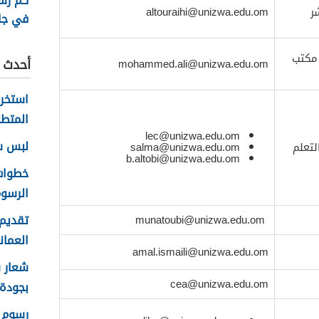
كم رس
ر
altouraihi@unizwa.edu.om
في جا
السلط
2026
مكتب
أحدث ا
mohammed.ali@unizwa.edu.om
المتطل
lec@unizwa.edu.om
لبس سلا
لتعلم
salma@unizwa.edu.om
b.altobi@unizwa.edu.om
الرسوم
تقديم 
munatoubi@unizwa.edu.om
العماني 
amal.ismaili@unizwa.edu.om
cea@unizwa.edu.om
بجودة عا
رسوم ا