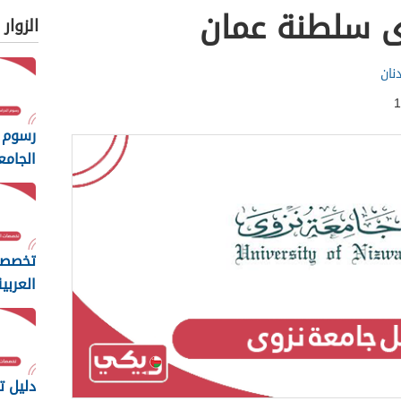
ى سلطنة عمان
الزوار
نان
رسوم 
الجامع
المفت
2026
تخصصا
العربي
مسقط 26
دليل 