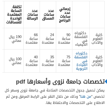
تك
تكلفة
إجمالي
ال
عدد
عدد
الساعة
عدد
ال
ساعات
ساعات
المعتمدة
ساعات
ال
المساق
الرسالة
الواحدة
البرنامج
ل
للمساقات
ال
دكتوراه
كلية
90
24
66
الفلسفة
190 ريال
العلوم
ساعة
ساعة
ساعة
في
عماني
عم
والآداب
معتمدة
معتمدة
معتمدة
الكيمياء
دكتوراه
كلية
الفلسفة
75
35
40
100 ريال
العلوم
في
ساعة
ساعة
ساعة
عماني
عم
والآداب
القيادة
معتمدة
معتمدة
معتمدة
التربوية
تخصصات جامعة نزوى وأسعارها pdf
يمكن تحميل جدول التخصصات المتاحة في جامعة نزوى وسعر كل
تخصص “
من هنا
” وذلك من خلال النقر على الرابط المرفق ومن ثم
الاطلاع على التخصصات والاحتفاظ بها.