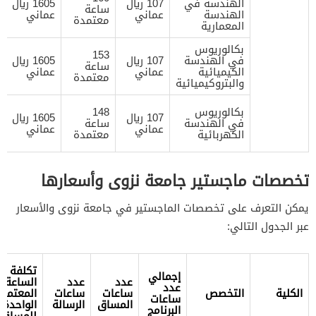
الهندسة في
107 ريال
1605 ريال
ساعة
الهندسة
عماني
عماني
معتمدة
المعمارية
بكالوريوس
153
في الهندسة
107 ريال
1605 ريال
ساعة
الكيميائية
عماني
عماني
معتمدة
والبتروكيميائية
بكالوريوس
148
107 ريال
1605 ريال
في الهندسة
ساعة
عماني
عماني
الكهربائية
معتمدة
تخصصات ماجستير جامعة نزوى وأسعارها
يمكن التعرف على تخصصات الماجستير في جامعة نزوى والأسعار
عبر الجدول التالي:
تكلفة
إجمالي
عدد
عدد
الساعة
عدد
الكلية
التخصص
ساعات
ساعات
المعتمد
ساعات
المساق
الرسالة
الواحدة
البرنامج
للمساقا