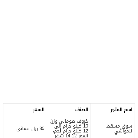
اسم المتجر
الصنف
السعر
خروف صومالي وزن
سوق مسقط
10 كيلو جرام إلى
39 ريال عماني
للمواشي
12 كيلو جرام لحم،
العمر 12-14 شهر