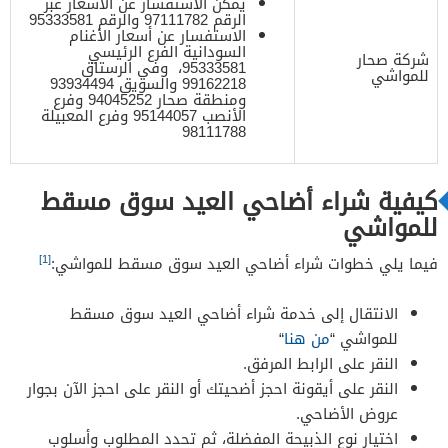
يمكن الاستفسار عن الأسعار عبر
الرقم 97111782 والرقم 95333581
الاستفسار عن أسعار الأغنام
السودانية الفرع الرئيسي
شركة صحار
95333581، وفي الرستاق
للمواشي
99162218 والسويق 93934494
ومنطقة صحار 94045252 وفرع
الأنصب 95144057 وفرع المعبيلة
98111788
كيفية شراء أضاحي العيد سوق مسقط
للمواشي
[1]
فيما يلي خطوات شراء أضاحي العيد سوق مسقط للمواشي:
الانتقال إلى خدمة شراء أضاحي العيد سوق مسقط
للمواشي “
من هنا
“
النقر على الرابط المرفق.
النقر على أيقونة احجز أضحيتك أو النقر على احجز الآن بجوار
عروض الأضاحي.
اختيار نوع الذبيحة المفضلة، ثم تحدد المطلوب وأسلوب