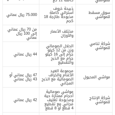
ذبيحة خروف
سوق مسقط
أسترالي كاملة
75.000 ريال عماني
للمواشي
مذبوحة طازجة 18
كجم
من 70 ريال عماني
مختلف الأعمار
إلى 100 ريال
والأوزان
عماني
شركة تنامي
الحلال الصومالي
للمواشي
وزن من 12 كيلو
جرام إلى 16 كيلو
44 ريال عماني
جرام مع الذبح
والتقطيع
مجموعة العيد
الأغنام والخراف
47 ريال عماني أو
مواشي المحيول
الصومالية مع الذبح
43 ريال عماني
المجاني
مواشي صومالية
أحجام ممتازة حية
شركة الإنتاج
ومذبوحة تغليف
42 ريال عماني
للمواشي
مجاني مع تقطيع
4 قطع أو 8 قطع