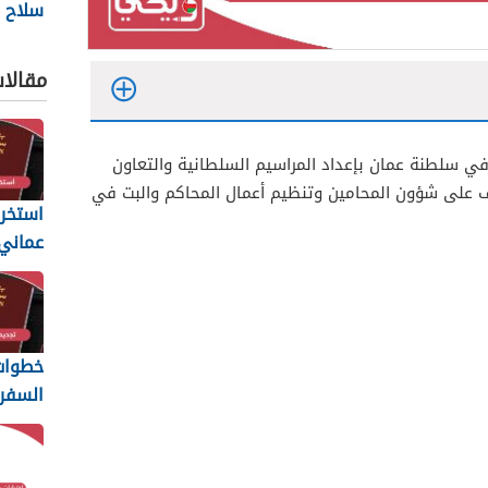
سلاح ا
السلط
2026
مقالا
في سلطنة عمان بإعداد المراسيم السلطانية والتعاون
اف على شؤون المحامين وتنظيم أعمال المحاكم والبت في
استخرا
المتطل
يجب أن
خطوات 
السفر 
6
والمس
المطلو