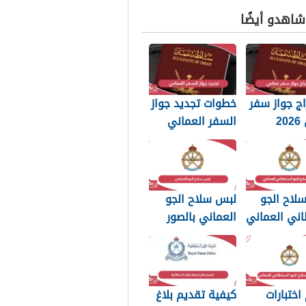
 شاهدو أيضًا
ج جواز سفر
خطوات تجديد جواز
عماني 2026
السفر العماني
بات التي
2026: الرسوم
 تعرفها
والمستندات
المطلوبة
لاح الجو
لبس سلاح الجو
اني العماني
العماني بالصور
p بجودة عالية
2026
اختبارات
كيفية تقديم بلاغ