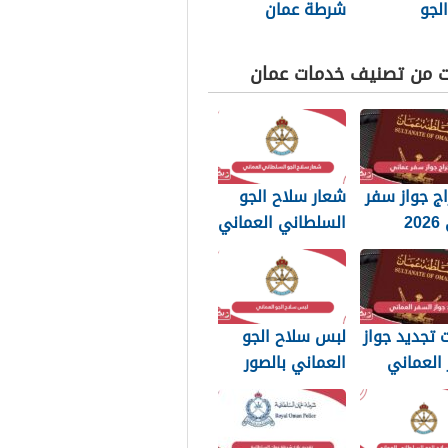
لجو
شرطة عمان
اني العماني
السلطانية 2026
ت من تصنيف خدمات عمان
ج جواز سفر
شعار سلاح الجو
عماني 2026
السلطاني العماني
بات التي
png بجودة عالية
 تعرفها
2026
تجديد جواز
لبس سلاح الجو
العماني
العماني بالصور
202: الرسوم
2026
تندات
بة