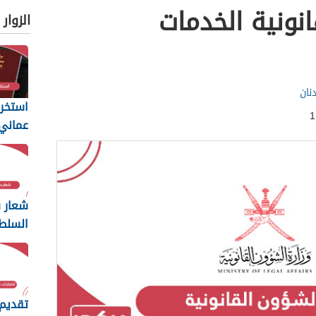
انونية الخدمات
الزوار
نان
استخرا
المتطل
يجب أن
شعار س
السلط
ng
2026
تقديم 