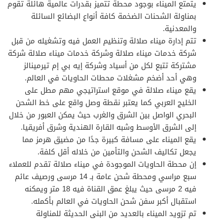
يتمتع الميناء بوجود محطة تتميز بقدرات عالمية هائلة تقوم
بمناولة الشحنات الضخمة كافة أنواع البضائع السائلة
والمعدنية.
تتم إدارة ميناء صلالة وتنظيم العمل فيه وتشغيله من قبل
شركة خدمات ميناء صلالة وشركة خدمات ميناء صلالة شركة
مشتركة تتبع لكل من أسياد وشركة إيه بي إم تيرمينالز
وهي أحد أضخم مشغلات محطات الحاويات في العالم.
يقع ميناء صلالة في موقع استراتيجي مهم مطل على
الخليج العربي كما يعتبر نقطة وصل واقع على خط الشحن
البحري الواصل بين الشرق والغرب حيث يمكن العبور من خلال
إلى الشرق الأوسط وشبه القارة الهندية وشرق أفريقيا.
يقع الميناء على مسافة كبيرة جدًا من مضيق هرمز مما
يجعل تكاليف الشحن والتأمين من خلاله أقل كلفة.
إن محطة الحاويات الموجودة في ميناء صلالة تقدم للعملاء
سبع مراسي ومحطة شحن عامة بـ 14 مرسى ورصيف عائم
فيه 2 مرسى حيث يبلغ عمق القناة فيه 18 متر ويمكنه
استقبال أكبر سفن شحن الحاويات في العالم بأكمله.
تم تزويد الميناء بالعديد من البنى الحديثة للمناولة