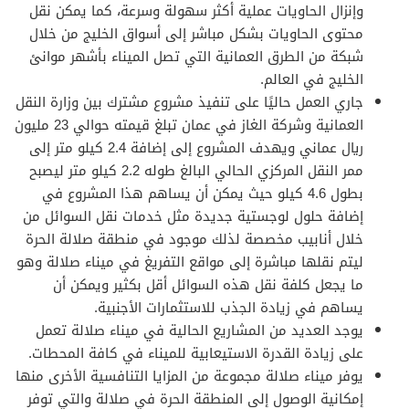
وإنزال الحاويات عملية أكثر سهولة وسرعة، كما يمكن نقل
محتوى الحاويات بشكل مباشر إلى أسواق الخليج من خلال
شبكة من الطرق العمانية التي تصل الميناء بأشهر موانئ
الخليج في العالم.
جاري العمل حاليًا على تنفيذ مشروع مشترك بين وزارة النقل
العمانية وشركة الغاز في عمان تبلغ قيمته حوالي 23 مليون
ريال عماني ويهدف المشروع إلى إضافة 2.4 كيلو متر إلى
ممر النقل المركزي الحالي البالغ طوله 2.2 كيلو متر ليصبح
بطول 4.6 كيلو حيث يمكن أن يساهم هذا المشروع في
إضافة حلول لوجستية جديدة مثل خدمات نقل السوائل من
خلال أنابيب مخصصة لذلك موجود في منطقة صلالة الحرة
ليتم نقلها مباشرة إلى مواقع التفريغ في ميناء صلالة وهو
ما يجعل كلفة نقل هذه السوائل أقل بكثير ويمكن أن
يساهم في زيادة الجذب للاستثمارات الأجنبية.
يوجد العديد من المشاريع الحالية في ميناء صلالة تعمل
على زيادة القدرة الاستيعابية للميناء في كافة المحطات.
يوفر ميناء صلالة مجموعة من المزايا التنافسية الأخرى منها
إمكانية الوصول إلى المنطقة الحرة في صلالة والتي توفر