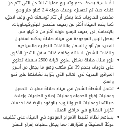
الأساسية بهدف دعم وتسريع عمليات الشحن التي تتم من
خلاله حيث تم تجهيزه برصيف طوله 2.4 كيلو متر وهو
مخصص للحاويات كما يمكن أن تتم توسعته في وقت لاحق،
كما يضم الميناء أكثر من رصيف مخصص للبتروكيماويات،
بالإضافة إلى رصيف للرسو طوله أكثر من 3 كيلو متر.
بفضل البنى الموجودة في ميناء صلالة يمكنه استقبال
العديد من أنواع السفن والناقلات التجارية والسياحية
وناقلات الشحن السائلة وكافة فئات سفن الشحن الأخرى.
يزور ميناء صلالة بشكل سنوي قرابة 2500 سفينة تحتوي
على حاويات بحجم 39 متر مكعب وهو ما يجعل من أسرع
الموانئ البحرية في العالم التي يتزايد نشاطها على نحو
واسع.
تشمل أنشطة الشحن في ميناء صلالة عمليات التحميل
وعمليات إفراغ الحمولة وعمليات إصلاح الحاويات وإعادة
صيانتها وعمليات الجر والتزويد بالوقود بالإضافة لخدمات
تخزين البضائع في مرافق الميناء.
يساهم نظام تثبيط الأمواج الموجود في الميناء على تخفيف
حركة السفينة واهتزازها؛ مما يجعل عمليات إفراغ السفن