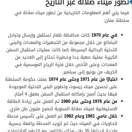
تطور ميناء صلالة عبر التاريخ
فيما يلي أهم المعلومات التاريخية عن تطور ميناء صلالة في
سلطنة عمان:
في عام 1970
كانت محافظة ظفار تستقبل وإرسال وتبادل
البضائع من خلال مجموعة من التجهيزات والمعدات والبنى
التحتية البدائية البسيطة كما كانت عمليات استقبال السفن
الكبيرة عملية صعبة جدا وخطيرة تحتاج إلى العديد من
المعدات، وعلى الأخص خلال فترة الرياح الموسمية في
الخريف من يونيو إلى سبتمبر.
اعتبارًا من عام 1971 وحتى عام 1974
عملت حكومة السلطنة
على تحسين ميناء ريسوت وتطوير البنى التحتية الموجودة
فيها بحيث أصبح بإمكانه استقبال السفن بعمق 4 أمتار.
من عام 1976 وحتى عام 1980
تم العمل على زيادة الطاقة
الاستيعابية لميناء صلالة السنوية لتصبح مليون طن متري.
خلال عامي 1981 وعام 1982
تم العمل على تأسيس محطة
للحاويات في الميناء حيث تم تزويد المحطة برافعة جسرية
واحدة قدرتها 35 طن، وذلك بالتزامن مع التطور الاقتصادي