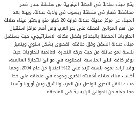
يقع ميناء صلالة في الجهة الجنوبية من سلطنة عمان ضمن
محافظة ظفار في منطقة ريسوت في ولاية صلالة، ويبلغ بعد
الميناء عن مركز مدينة صلالة قرابة 20 كيلو متر، ويعتبر ميناء صلالة
من أهم الموانئ المطلة على بحر العرب ومن أهم مراكز استقبال
الحاويات المحملة بالبضائع بفضل مكانه الاستراتيجي، حيث يستقبل
ميناء صلالة السفن وفق طاقته القصوى بشكل سنوي ويتميز
بنسبة نمو هائلة من حيث حركة التجارة العالمية للحاويات حيث
يوفر كافة البنى المناسبة المطلوبة في موانئ للتجارة العالمية،
وقد تزايد نموه بنسبة تزيد على 12% اعتبارًا من عام 2004، ومما
أكسب ميناء صلالة أهميته الكبرى وجوده في منطقة على خط
مساء النقل البحري الواصل بين الغرب والشرق وبين أوروبا وآسيا
مما جعله من الموانئ الرئيسية في المنطقة.