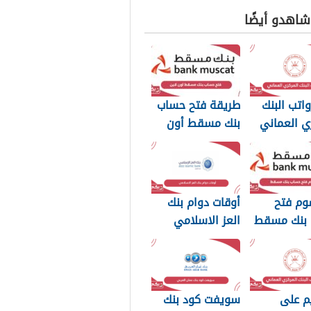
 شاهدو أيضًا
اتب البنك
طريقة فتح حساب
ي العماني
بنك مسقط أون
لاين 2026
وم فتح
أوقات دوام بنك
بنك مسقط
العز الاسلامي
سلطنة عمان
2026
م على
سويفت كود بنك