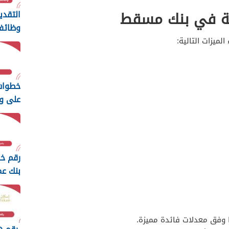
بتة في بنك مسقط
التقدي
وظائف 
المركز
لميزات التالية:
2026
خطوات
على و
عمان ا
رقم خد
بنك عم
 وفق معدلات فائدة مميزة.