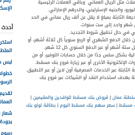
رقم ه
ملات مثل الريال العماني وباقي العملات الرئيسية
الإسكا
يورو، والجنيه الإسترليني، والدرهم الإماراتي.
الخط 
ة الثابتة بمبلغ لا يقل عن ألف ريال عماني في الحد
ن شهر واحد إلى ست سنوات.
أحدث ا
ئي في حال تحقيق شروط التجديد.
خلال الدفع الشهري أو الربع سنوياً كل ثلاثة أشهر، أو
ة أشهر أو عبر الدفع السنوي كل 12 شهر.
المتطل
الية بشكل سلس جدًا من خلال حسابات التوفير، أو من
لبس سلا
ات الإلكترونية الأخرى أو عبر زيارة فروع بنك مسقط.
لثابتة عبر الخدمات المصرفية أون لاين أو عبر التطبيق.
ة بهدف استخدام النقد أو الشيكات عبر فروع بنك
الرسوم
تقديم 
لطنة عمان
|
قروض بنك مسقط للوافدين والمقيمين
|
العماني 
 مسقط
|
سعر سهم بنك مسقط اليوم
|
بطاقة لولو بنك
بجودة عا
رسوم ا