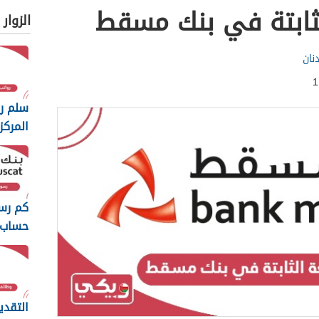
ثابتة في بنك مسقط
الزوار
نان
سلم رو
المركز
2026
كم رس
حساب 
2026
التقدي