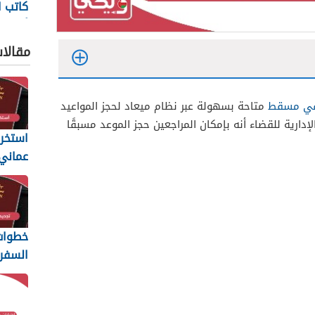
كاتب ا
أون لا
مقالا
 في مسقط
متاحة بسهولة عبر نظام ميعاد لحجز المواعيد
إدارية للقضاء أنه بإمكان المراجعين حجز الموعد مسبقًا
استخرا
المتطل
يجب أن
خطوات 
السفر 
6
والمس
المطلو