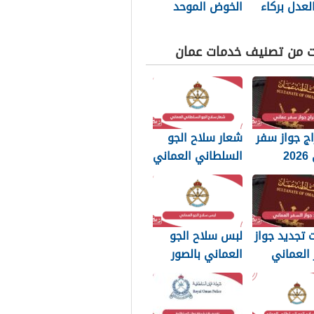
لعدل بركاء
الخوض الموحد
ين
المجاني
ت من تصنيف خدمات عمان
ج جواز سفر
شعار سلاح الجو
عماني 2026
السلطاني العماني
بات التي
png بجودة عالية
 تعرفها
2026
تجديد جواز
لبس سلاح الجو
العماني
العماني بالصور
202: الرسوم
2026
تندات
بة