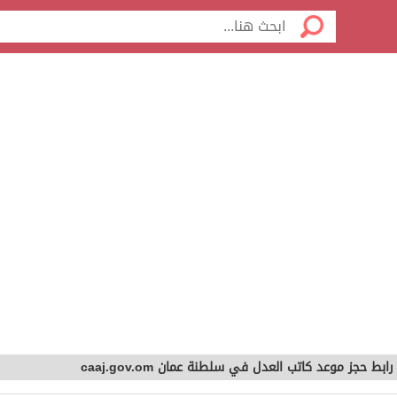
رابط حجز موعد كاتب العدل في سلطنة عمان caaj.gov.om