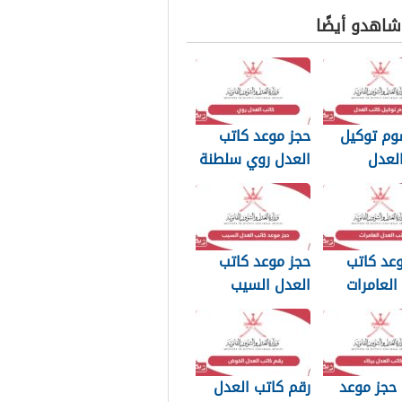
 شاهدو أيضًا
وم توكيل
حجز موعد كاتب
لعدل
العدل روي سلطنة
مان 2026
عمان
عد كاتب
حجز موعد كاتب
العامرات
العدل السيب
 عمان
سلطنة عمان
حجز موعد
رقم كاتب العدل