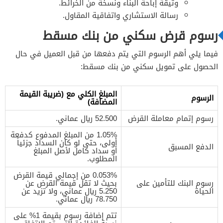
وثيقة إباحة البناء ونسخة من الخرائط.
رسالة الاستشاري واتفاقية المقاول.
رسوم قرض سكني من بنك مسقط
فيما يلي أهم الرسوم التي يتم دفعها من قبل العميل في حال
الحصول على تمويل سكني من بنك مسقط:
المبلغ الكلي مع (ضريبة القيمة
الرسوم
المضافة)
رسوم إتمام معاملة القرض
52.500 ريال عماني.
1.05% من المبلغ المدفوع كدفعة
أولى، حتى لو كان السداد جزئياً
الدفع المسبق
أو سداد كامل لأصل المبلغ
المطلوب.
0.053% من إجمالي قيمة القرض
رسوم البنك للتأمين على
بحيث لا تقل قيمة القرض عن
الحياة
5.250 ريال عماني، ولا تزيد عن
78.750 ريال عماني.
تتم إضافة رسوم بقيمة 1% على