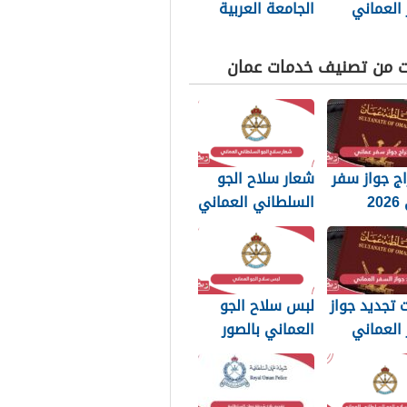
العماني
الجامعة العربية
202: الرسوم
المفتوحة مسقط
تندات
2026
ت من تصنيف خدمات عمان
بة
ج جواز سفر
شعار سلاح الجو
عماني 2026
السلطاني العماني
بات التي
png بجودة عالية
 تعرفها
2026
تجديد جواز
لبس سلاح الجو
العماني
العماني بالصور
202: الرسوم
2026
تندات
بة