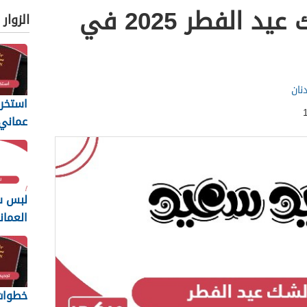
ما هي ليلة الشك عيد الفطر 2025 في
الزوار
نان
استخرا
المتطل
يجب أن
لبس س
العمان
2026
خطوات 