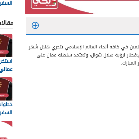
السفر 
6
والمس
مقالا
المطلو
سلمين في كافة أنحاء العالم الإسلامي بتحري هلال شهر
الإفطار لرؤية هلال شوال، وتعتمد سلطنة عمان على
استخرا
المبارك.
المتطل
يجب أن
خطوات 
السفر 
6
والمس
المطلو