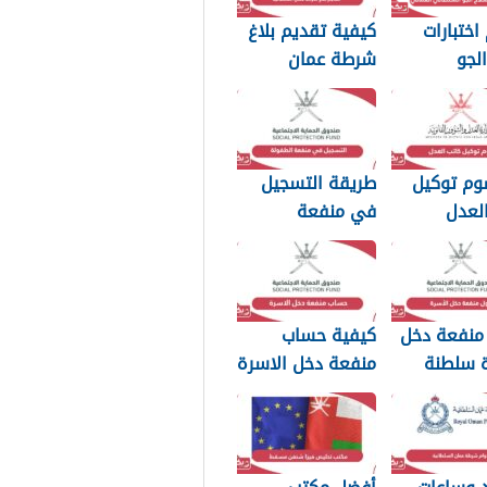
اختبارات
كيفية تقديم بلاغ
لجو
شرطة عمان
اني العماني
السلطانية 2026
وم توكيل
طريقة التسجيل
لعدل
في منفعة
مان 2026
الطفولة 2026
منفعة دخل
كيفية حساب
ة سلطنة
منفعة دخل الاسرة
سلطنة عمان 2026