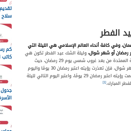
تقديم 
سلاح ا
السلط
د الفطر
2026
ان، وفي كافة أنحاء العالم الإسلامي هي الليلة التي
كم رس
 رمضان أو شهر شوال،
وليلة الشك عيد الفطر تكون هي
كاتب ا
ليلة الثلاثين من شهر رمضان أي الليلة الممتدة من بعد غروب شمس يوم 29 رمضان، حيث
سلطنة ع
يتحرى فيها المسلمون فيها هلال شهر شوال، فإن تعذرت رؤيته اعتبر رمضان 30 يومًا واليوم
التالي هو يوم 30 رمضان، وفي حال تمت رؤيته اعتبر رمضان 29 يومًا، واعتبر اليوم التالي لليلة
[1]
فطر المبارك.
جدول 
الأسر
عمان 2026