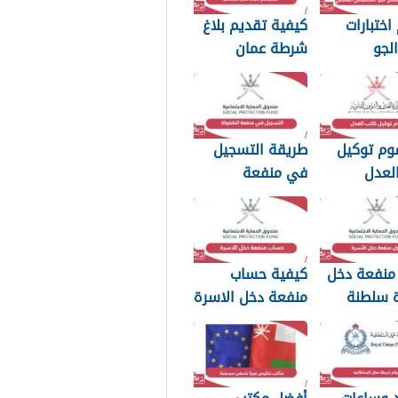
اختبارات
كيفية تقديم بلاغ
لجو
شرطة عمان
اني العماني
السلطانية 2026
وم توكيل
طريقة التسجيل
لعدل
في منفعة
مان 2026
الطفولة 2026
منفعة دخل
كيفية حساب
ة سلطنة
منفعة دخل الاسرة
سلطنة عمان 2026