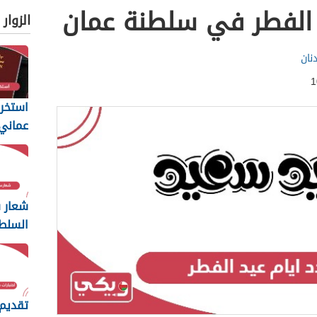
 الفطر في سلطنة عمان
الزوار
نان
استخرا
المتطل
يجب أن
شعار س
السلط
ng
2026
تقديم 