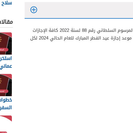
سلاح ا
السلط
2026
مقالا
حددت حكومة سلطنة عمان من خلال المرسوم السلطاني رقم 88 لسنة 2022 كافة الإجازات
الرسمية في السلطنة، وقد تم تحديد موعد إجازة عيد الفطر المبارك للعام الحالي 2024 لكل
استخرا
المتطل
يجب أن
خطوات 
السفر 
6
والمس
المطلو