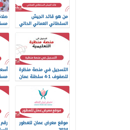
من هو قائد الجيش
السلطاني العماني الحالي
مسند
التسجيل في منصة منظرة
أسعا
للصفوف 1-4 سلطنة عمان
مسق
موقع معرض عمان للعطور
رقم 
2024
السا