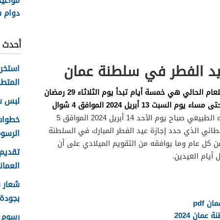
مواعي
دوام 
السلطاني
أحدث ا
عيد الفطر في سلطنة عمان
المتطل
إن عدد أيام إجازة عيد الفطر المبارك للعام الحالي هي خمسة أيام تبدأ يوم الثلاثاء 29 رمضان
لبس سلا
1445 الموافق 9 أبريل 1445، وتستمر حتى مساء يوم السبت 13 أبريل 2024 الموافق 4 شوال
ويعود العمل الرسمي إلى مجراه الطبيعي صباح يوم الأحد 14 أبريل 2024 الموافق 5
م السلطاني الذي حدد إجازة عيد الفطر المبارك في السلطنة
الرسوم
 29 رمضان ولغاية 3 شوال من كل عام وما يوافقه من التقويم الميلادي على أن
تقديم 
يام العيدين.
العماني 
بجودة عا
عمان 2024
رسوم ا