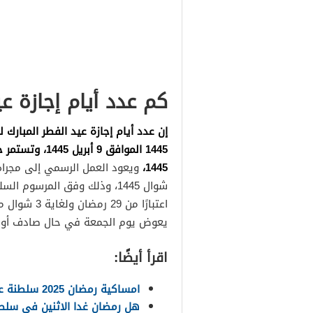
كم عدد أيام إجازة 
1445،
شوال 1445، وذلك وفق المرسو
اعتبارًا من
يعوض يوم الجمعة في حال صادف أول أ
اقرأ أيضًا:
امساكية رمضان 2025 سلطنة عمان pdf
هل رمضان غدا الاثنين في سلطنة 