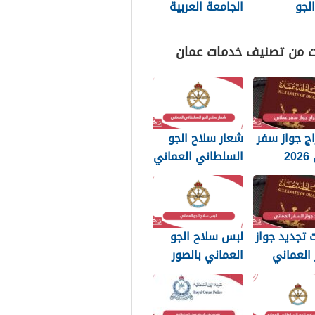
لجو
الجامعة العربية
اني العماني
المفتوحة مسقط
2026
ت من تصنيف خدمات عمان
ج جواز سفر
شعار سلاح الجو
عماني 2026
السلطاني العماني
بات التي
png بجودة عالية
 تعرفها
2026
تجديد جواز
لبس سلاح الجو
العماني
العماني بالصور
202: الرسوم
2026
تندات
بة