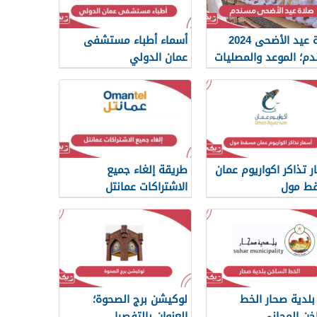
صلاة عيد الأضحى 2024
أسماء أطباء مستشفى
م؛ الموعد والمصليات
عمان الدولي
ر تذاكر اكواريوم عمان
طريقة إلغاء جميع
ط مول
الاشتراكات عمانتل
بلدية صحار الخط
لوكيشن برج الصحوة؛
خن المجاني
العنوان بالتفصيل