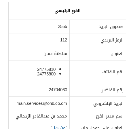
الفرع الرئيسي
صندوق البريد
2555
الرمز البريدي
112
العنوان
سلطنة عمان
24775810
رقم الهاتف
24775800
رقم الفاكس
24704060
البريد الإلكتروني
main.services@ohb.co.om
اسم مدير الفرع
محمد بن عبدالقادر الزدجالي
العنوان على جوجل ماب
“
من
هنا
“