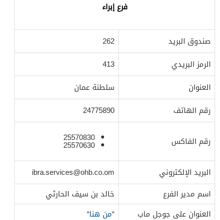
فرع إبراء
صندوق البريد
262
الرمز البريدي
413
العنوان
سلطنة عمان
رقم الهاتف
24775890
25570830
رقم الفاكس
25570630
البريد الإلكتروني
ibra.services@ohb.co.om
اسم مدير الفرع
خالد بن سيف الحارثي
العنوان على جوجل ماب
“
من هنا
“