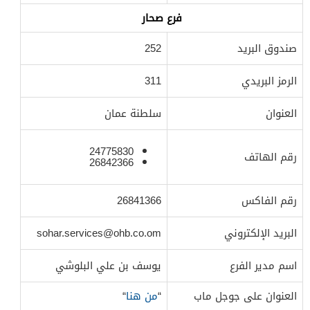
فرع صحار
صندوق البريد
252
الرمز البريدي
311
العنوان
سلطنة عمان
24775830
رقم الهاتف
26842366
رقم الفاكس
26841366
البريد الإلكتروني
sohar.services@ohb.co.om
اسم مدير الفرع
يوسف بن علي البلوشي
العنوان على جوجل ماب
“
من هنا
“