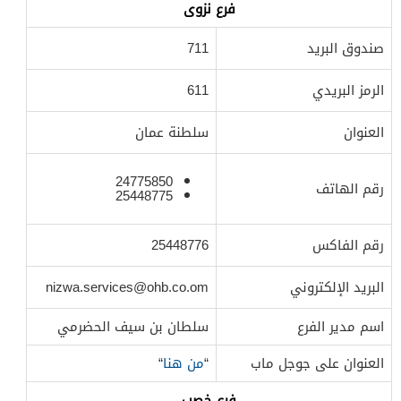
فرع نزوى
صندوق البريد
711
الرمز البريدي
611
العنوان
سلطنة عمان
24775850
رقم الهاتف
25448775
رقم الفاكس
25448776
البريد الإلكتروني
nizwa.services@ohb.co.om
اسم مدير الفرع
سلطان بن سيف الحضرمي
العنوان على جوجل ماب
“
من هنا
“
فرع خصب