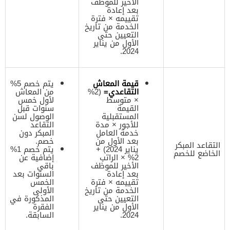
الأخير للموظف
بعد إعادة
تقييمه × فترة
الخدمة من تاريخ
التعيين حتى
الأول من يناير
2024.
قيمة المعاش
يتم خصم 5%
التقاعدي=
(2%
من المعاش
× متوسط
لأول خمس
القيمة
سنوات قبل
المستقبلية
الوصول لسن
للأجور × مدة
التقاعد
خدمة العامل
المبكر دون
بعد الأول من
خصم.
التقاعد المبكر
يناير 2024) +
يتم خصم 1%
الخاضع للخصم
2% × الراتب
إضافية عن
الأخير للموظف
باقي
بعد إعادة
السنوات بعد
تقييمه × فترة
الخمس
الخدمة من تاريخ
الأولى
التعيين حتى
المذكورة في
الأول من يناير
الفقرة
2024.
السابقة.