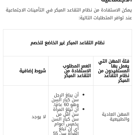
يمكن الاستفادة من نظام التقاعد المبكر في التأمينات الاجتماعية
عند توافر المتطلبات التالية:
نظام التقاعد المبكر غير الخاضع للخصم
فئة المهن التي
يعمل بها
العمر المطلوب
المستفيدون من
الاستفادة من
شروط إضافية
نظام التقاعد
التقاعد المبكر
المبكر
أن يبلغ الرجل
سن كبار السن
وهو 60 عامًا.
أن تبلغ المرأة
المهن العادية
سن أقل من
لا يوجد
والطبيعية
سن كبار السن
بخمس أعوام
أي أن تبلغ
المرأة سن 55