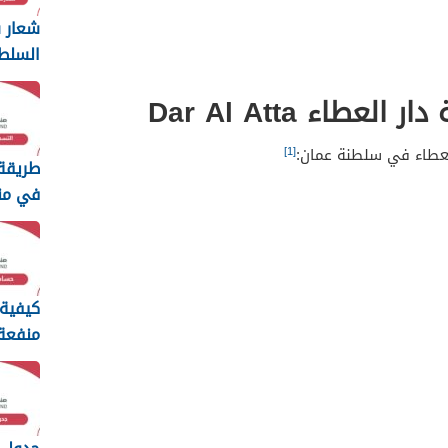
شعار س
السلط
ng
طاء Dar Al Atta
2026
[1]
لعطاء في سلطنة عمان:
طريقة
في من
الطفولة 
كيفية
منفعة
سلطنة ع