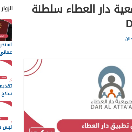
ية دار العطاء سلطنة
الزوار
نان
استخرا
المتطل
يجب أن
تقديم 
سلاح ا
السلط
2026
لبس س