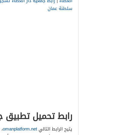
العطاء
|
رابط جمعية دار العطاء تسج
سلطنة عمان
رابط تحميل تطبيق ج
يتيح الرابط التالي
omanplatform.net
، 