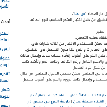
جدول 
الأسر
عمان 2026
 دار العطاء “
من هنا
“.
تطبيق من خلال اختيار المتجر المناسب لنوع الهاتف
أحدث ا
المتجر.
تهاء عملية التحميل.
المتطل
ة يمكن للمستخدم الاختيار بين ثلاثة خيارات هي:
لبس سلا
ى المبادرات والتبرع بها بدون التسجيل في التطبيق.
لال النقر على أيقونة إنشاء حساب جديد وإدخال بيانات
ني والاسم الكامل ورقم الهاتف وكلمة السر وتأكيد كلمة
الرسوم
 من خلال كود التفعيل.
اب في التطبيق يمكن تسجيل الدخول للتطبيق من خلال
تقديم 
للمستخدم وإدخال كلمة مروره والنقر على أيقونة تسجيل
العماني 
ار العطاء سلطنة عمان
|
أرقام هواتف جمعية دار
بجودة عا
ر العطاء سلطنة عمان
|
طريقة التبرع في تطبيق دار
رسوم ا