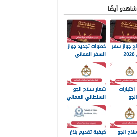
 شاهدو أيضًا
ج جواز سفر
خطوات تجديد جواز
عماني 2026
السفر العماني
بات التي
2026: الرسوم
 تعرفها
والمستندات
المطلوبة
اختبارات
شعار سلاح الجو
لجو
السلطاني العماني
اني العماني
png بجودة عالية
2026
لاح الجو
كيفية تقديم بلاغ