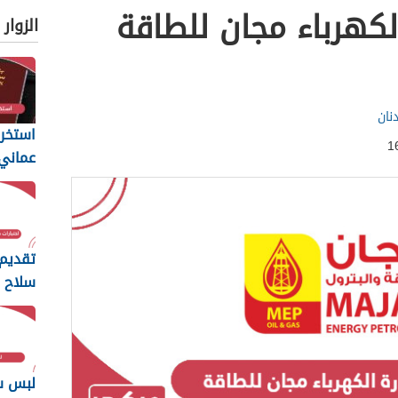
لكهرباء مجان للطاقة
الزوار
نان
استخرا
المتطل
يجب أن
تقديم 
سلاح ا
السلط
2026
لبس س