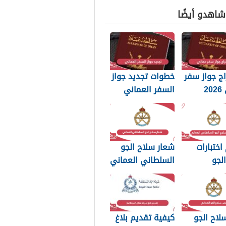
 شاهدو أيضًا
ج جواز سفر
خطوات تجديد جواز
عماني 2026
السفر العماني
بات التي
2026: الرسوم
 تعرفها
والمستندات
المطلوبة
اختبارات
شعار سلاح الجو
لجو
السلطاني العماني
اني العماني
png بجودة عالية
2026
لاح الجو
كيفية تقديم بلاغ