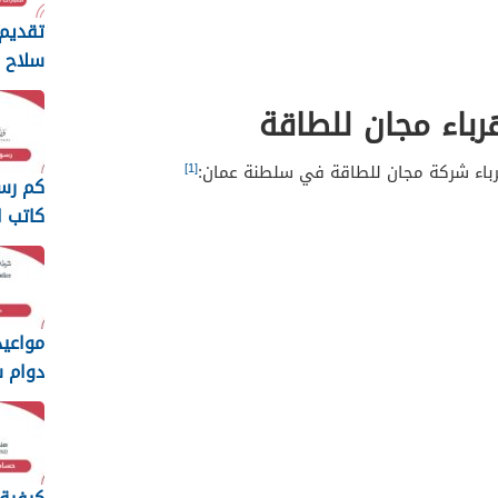
تقديم 
سلاح ا
السلط
رباء مجان للطاقة
2026
[1]
رباء شركة مجان للطاقة في سلطنة عمان:
كم رس
كاتب ا
سلطنة ع
مواعي
دوام 
السلطاني