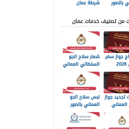
ي بالصور
شرطة عمان
السلطانية 2026
ت من تصنيف خدمات عمان
ج جواز سفر
شعار سلاح الجو
عماني 2026
السلطاني العماني
بات التي
png بجودة عالية
 تعرفها
2026
تجديد جواز
لبس سلاح الجو
العماني
العماني بالصور
202: الرسوم
2026
تندات
بة