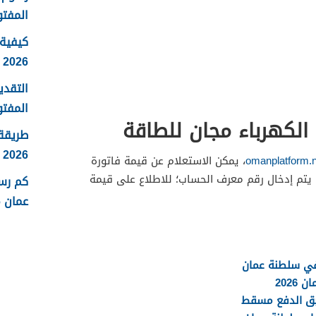
المفتو
كيفية 
2026
التقدي
المفتو
 الكهرباء مجان للطاقة
طريقة
2026
omanplatform.n
، يمكن الاستعلام عن قيمة فاتورة
ث يتم إدخال رقم معرف الحساب؛ للاطلاع على قيمة
كم رس
عمان 2026
 في سلطنة عمان
202
بق الدفع مسقط