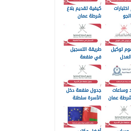
اختبارات
كيفية تقديم بلاغ
لجو
شرطة عمان
اني العماني
السلطانية 2026
وم توكيل
طريقة التسجيل
لعدل
في منفعة
مان 2026
الطفولة 2026
د وساعات
جدول منفعة دخل
شرطة عمان
الأسرة سلطنة
ة 2026
عمان 2026