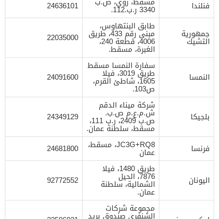
مسقط، روي، ص.ب
فنلندا
24636101
3340 ر.ب.112.
طابق البنتهاوس،
جمهورية
مبنى رقم 433، طريق
22035000
التشيك
4006، قطعة 240،
الغبرة، مسقط.
سفارة النمسا مسقط
طريق 3019، فيلا
النمسا
24091600
1605، شاطئ القرم،
ص103.
شركة ميناء الدقم
ش.م.ع.م ص.ب.
بلجيكا
24349129
ص.ب 2409، ر.ب 111،
مسقط، سلطنة عمان.
JC3G+RQ8، مسقط،
فرنسا
24681800
عمان
طريق 1480، فيلا
7876، الحيل
اليونان
92772552
الشمالية، سلطنة
عمان.
مجموعة شركات
الشنفري صندوق بريد