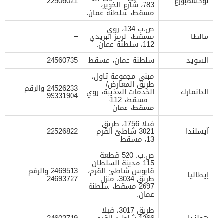
لوكسمبورغ
22506021
783، شارع الخوير،
مسقط، سلطنة عمان.
ص.ب 134، روي
مالطا
مسقط، الرمز البريدي
–
112، سلطنة عمان.
السويد
سلطنة عمان، مسقط
24560735
مبنى مجموعة تاول،
طريق المعارض/
24526233 والرقم
الدانمارك
الخدمات العذيبة، روي
99331904
– مسقط، 112،
مسقط، عمان
فيلا 1756، طريق
آيسلندا
3021 شاطئ القرم
22526822
13، مسقط
ص.ب. 520 قطعة
115 مدينة السلطان
قابوس شاطئ القرم،
2469513 والرقم
إيطاليا
طريق 3034، منزل
24693727
2697 مسقط، سلطنة
عمان.
طريق 3017، فيلا
هولندا
1366 شاطئ القرم
24603719