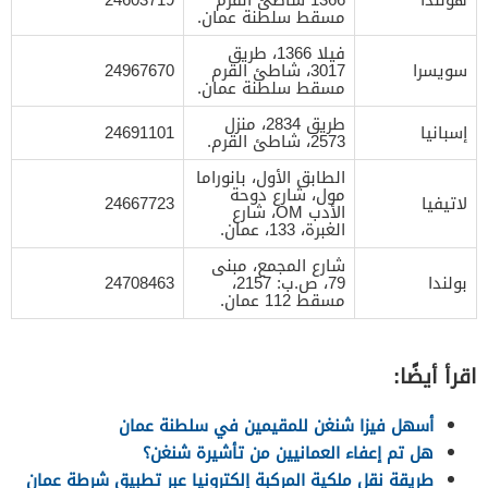
مسقط سلطنة عمان.
فيلا 1366، طريق
سويسرا
3017، شاطئ القرم
24967670
مسقط سلطنة عمان.
طريق 2834، منزل
إسبانيا
24691101
2573، شاطئ القرم.
الطابق الأول، بانوراما
مول، شارع دوحة
لاتيفيا
24667723
الأدب OM، شارع
الغبرة، 133، عمان.
شارع المجمع، مبنى
بولندا
79، ص.ب: 2157،
24708463
مسقط 112 عمان.
اقرأ أيضًا:
أسهل فيزا شنغن للمقيمين في سلطنة عمان
هل تم إعفاء العمانيين من تأشيرة شنغن؟
طريقة نقل ملكية المركبة إلكترونيا عبر تطبيق شرطة عمان