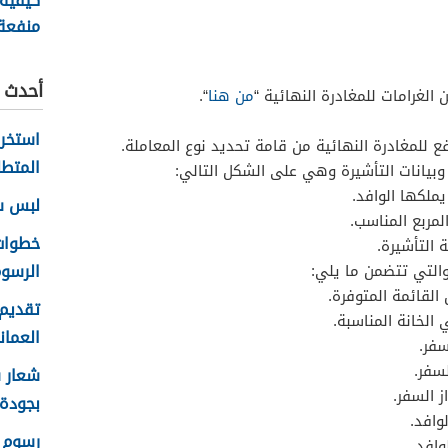
كيفية
منفعة
سلطنة ع
أحدث ا
 الغرامات للمغادرة النهائية “
من هنا
“.
فع للمغادرة النهائية من قامة تحديد نوع المعاملة.
المتطل
وبيانات التأشيرة وهي على الشكل التالي:
يملكها الوافد.
لبس سلا
لمربع المناسب.
 التأشيرة.
الرسوم
والتي تتضمن ما يلي:
القائمة المتوفرة.
تقديم 
الخانة المناسبة.
العماني 
سفر.
لسفر.
ز السفر.
بجودة عا
وافد.
رسوم ا
وافد.