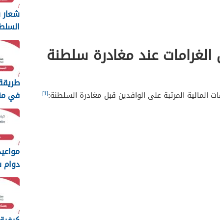
شعار س
السلط
ng
 الغرامات عند مغادرة سلطنة
2026
طريقة
في من
[1]
ت المالية المرتبة على الوافدين قبل مغادرة السلطنة:
الطفولة 
مواعي
دوام 
السلطاني