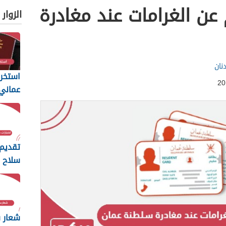
عن الغرامات عند مغادرة
الزوار
نان
استخرا
المتطل
يجب أن
تقديم 
سلاح ا
السلط
2026
شعار س