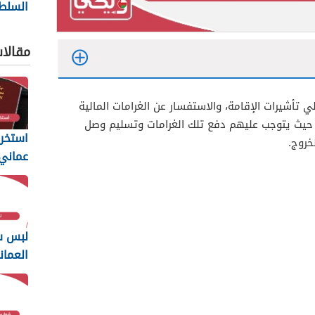
السلط
ng
2026
مقالا
تأشيرات الإقامة، والاستفسار عن الغرامات المالية
، حيث يتوجب عليهم دفع تلك الغرامات وتسليم وصل
استخرا
خروج.
المتطل
يجب أن
لبس س
العمان
2026