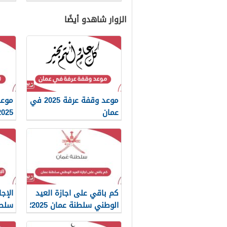
الزوار شاهدو أيضًا
موعد وقفة عرفة 2025 في
موعد
عمان
2025 سلطنة ع
كم باقي على اجازة العيد
الإج
الوطني سلطنة عمان 2025؛
سلطنة
العد التنازلي