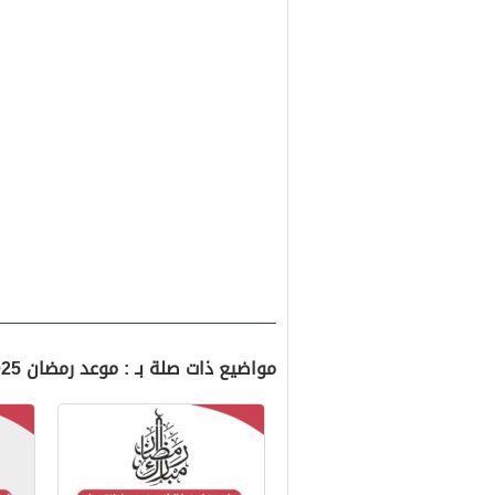
مواضيع ذات صلة بـ : موعد رمضان 2025 في سلطنة عمان