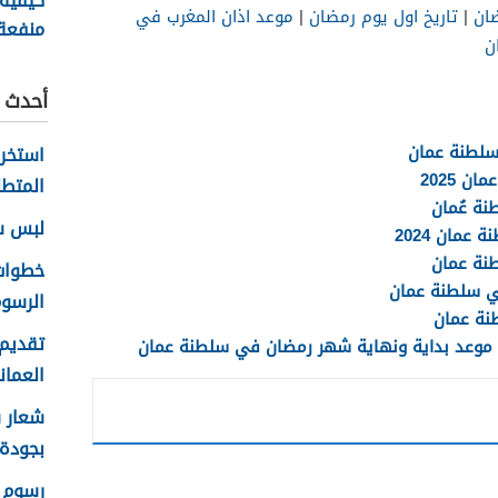
كيفية
ان
|
تاريخ اول يوم رمضان
|
موعد اذان المغرب في
منفعة
ن
سلطنة ع
أحدث ا
 2025
المتطل
لبس سلا
عمان 2024
الرسوم
تقديم 
العماني 
بجودة عا
رسوم ا