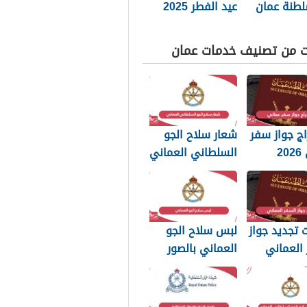
طنة عمان
عيد الفطر 2025
في سلطنة عمان
ت من تصنيف خدمات عمان
ج جواز سفر
شعار سلاح الجو
عماني 2026
السلطاني العماني
بات التي
png بجودة عالية
 تعرفها
2026
تجديد جواز
لبس سلاح الجو
العماني
العماني بالصور
202: الرسوم
2026
تندات
بة