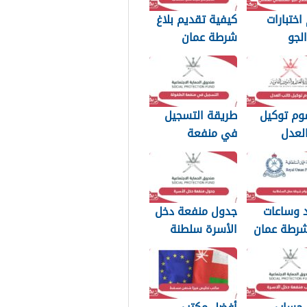
اختبارات
كيفية تقديم بلاغ
لجو
شرطة عمان
اني العماني
السلطانية 2026
وم توكيل
طريقة التسجيل
لعدل
في منفعة
مان 2026
الطفولة 2026
د وساعات
جدول منفعة دخل
شرطة عمان
الأسرة سلطنة
ة 2026
عمان 2026