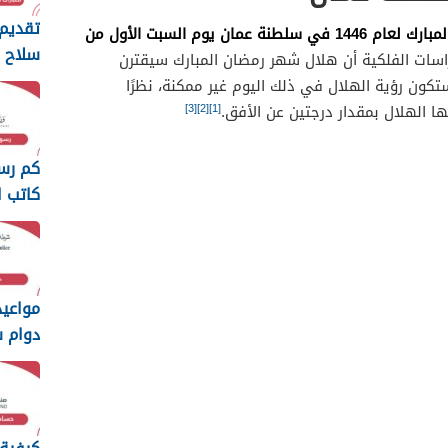
تقديم 
يوافق أول يوم من أيام شهر رمضان المبارك لعام 1446 في سلطنة عمان يوم السبت الأول من
سلاح ا
اسات الفلكية أن هلال شهر رمضان المبارك سيقترن
السلط
 ظهر يوم 28 فبراير 2025، وستكون رؤية الهلال في ذلك اليوم غير ممكنة، نظرًا
2026
[3]
[2]
[1]
ا الهلال بمقدار درجتين عن الأفق.
كم رس
كاتب ا
سلطنة ع
مواعي
دوام 
السلطاني