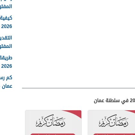
المفتو
كيفية 
2026
التقدي
المفتو
طريقة
2026
كم رس
عمان 2026