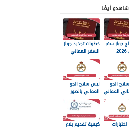
 شاهدو أيضًا
ج جواز سفر
خطوات تجديد جواز
عماني 2026
السفر العماني
بات التي
2026: الرسوم
 تعرفها
والمستندات
المطلوبة
لاح الجو
لبس سلاح الجو
اني العماني
العماني بالصور
p بجودة عالية
2026
اختبارات
كيفية تقديم بلاغ