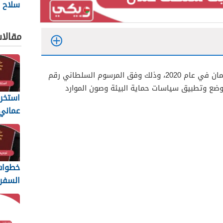
سلاح ا
السلط
2026
مقالا
تم تأسيس هيئة البيئة في سلطنة عمان في عام 2020، وذلك وفق المرسوم السلطاني رقم
 البيئة بوضع وتطبيق سياسات حماية البيئة وصون الموارد
استخرا
المتطل
يجب أن
خطوات 
السفر 
6
والمس
المطلو