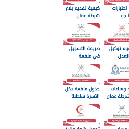
اختبارات
كيفية تقديم بلاغ
لجو
شرطة عمان
اني العماني
السلطانية 2026
وم توكيل
طريقة التسجيل
لعدل
في منفعة
مان 2026
الطفولة 2026
د وساعات
جدول منفعة دخل
شرطة عمان
الأسرة سلطنة
ة 2026
عمان 2026