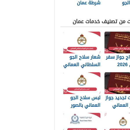
لجو
شرطة عمان
اني العماني
السلطانية 2026
ت من تصنيف خدمات عمان
ج جواز سفر
شعار سلاح الجو
عماني 2026
السلطاني العماني
بات التي
png بجودة عالية
 تعرفها
2026
تجديد جواز
لبس سلاح الجو
العماني
العماني بالصور
202: الرسوم
2026
تندات
بة