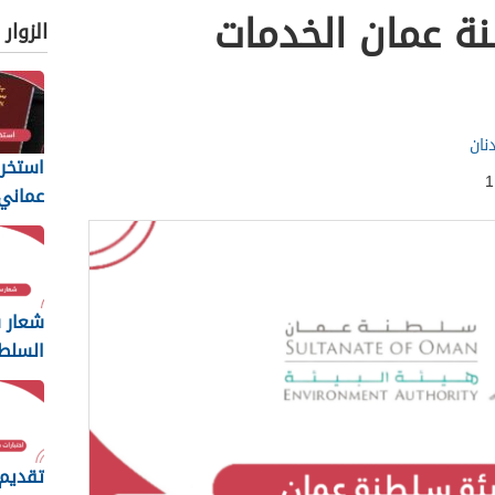
نة عمان الخدمات
الزوار
نان
استخرا
المتطل
يجب أن
شعار س
السلط
ng
2026
تقديم 