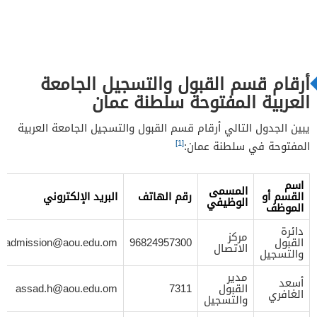
أرقام قسم القبول والتسجيل الجامعة
العربية المفتوحة سلطنة عمان
يبين الجدول التالي أرقام قسم القبول والتسجيل الجامعة العربية
[1]
المفتوحة في سلطنة عمان:
اسم
المسمى
القسم أو
رقم الهاتف
البريد الإلكتروني
الوظيفي
الموظف
دائرة
مركز
القبول
96824957300
admission@aou.edu.om
الاتصال
والتسجيل
مدير
أسعد
القبول
7311
assad.h@aou.edu.om
الغافري
والتسجيل