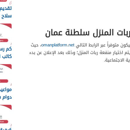
تقديم 
سلاح ا
السلط
بات المنزل سلطنة عمان
2026
ون متوفراً عبر الرابط التالي
omanplatform.net
، حيث
كم رس
تم اختيار منفعة ربات المنزل؛ وذلك بعد الإعلان عن بدء
كاتب ا
 الاجتماعية.
سلطنة ع
مواعي
دوام 
السلطاني