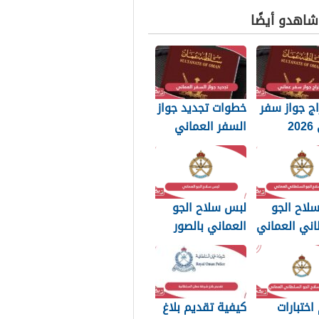
 شاهدو أيضًا
ج جواز سفر
خطوات تجديد جواز
عماني 2026
السفر العماني
بات التي
2026: الرسوم
 تعرفها
والمستندات
المطلوبة
لاح الجو
لبس سلاح الجو
اني العماني
العماني بالصور
p بجودة عالية
2026
اختبارات
كيفية تقديم بلاغ