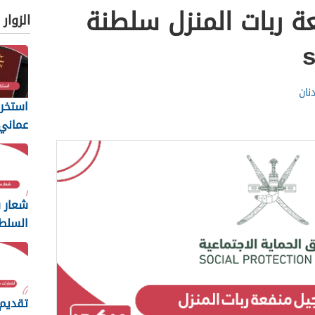
ة ربات المنزل سلطنة
الزوار
نان
استخرا
المتطل
يجب أن
شعار س
السلط
ng
2026
تقديم 