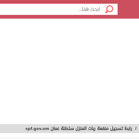
/
رابط تسجيل منفعة ربات المنزل سلطنة عمان spf.gov.om