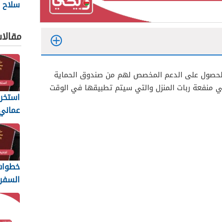
سلاح ا
السلط
2026
مقالا
الحصول على الدعم المخصص لهم من صندوق الحماية
ي منفعة ربات المنزل والتي سيتم تطبيقها في الوقت
استخرا
المتطل
يجب أن
خطوات 
السفر 
6
والمس
المطلو