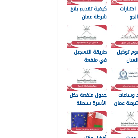
اختبارات
كيفية تقديم بلاغ
لجو
شرطة عمان
اني العماني
السلطانية 2026
وم توكيل
طريقة التسجيل
لعدل
في منفعة
مان 2026
الطفولة 2026
د وساعات
جدول منفعة دخل
شرطة عمان
الأسرة سلطنة
ة 2026
عمان 2026