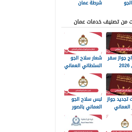
لجو
شرطة عمان
اني العماني
السلطانية 2026
ت من تصنيف خدمات عمان
ج جواز سفر
شعار سلاح الجو
عماني 2026
السلطاني العماني
بات التي
png بجودة عالية
 تعرفها
2026
تجديد جواز
لبس سلاح الجو
العماني
العماني بالصور
202: الرسوم
2026
تندات
بة