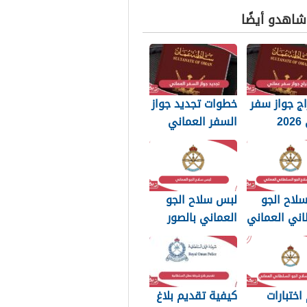
 شاهدو أيضًا
ج جواز سفر
خطوات تجديد جواز
عماني 2026
السفر العماني
بات التي
2026: الرسوم
 تعرفها
والمستندات
المطلوبة
لاح الجو
لبس سلاح الجو
اني العماني
العماني بالصور
p بجودة عالية
2026
اختبارات
كيفية تقديم بلاغ