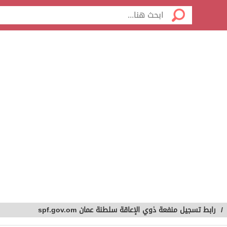
/
رابط تسجيل منفعة ذوي الإعاقة سلطنة عمان spf.gov.om