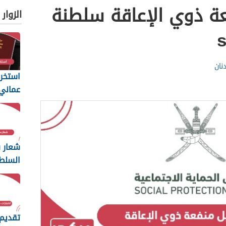
ة ذوي الإعاقة سلطنة
الزوار
نان
استخرا
المتطل
يجب أن
شعار س
السلط
ng
2026
تقديم 