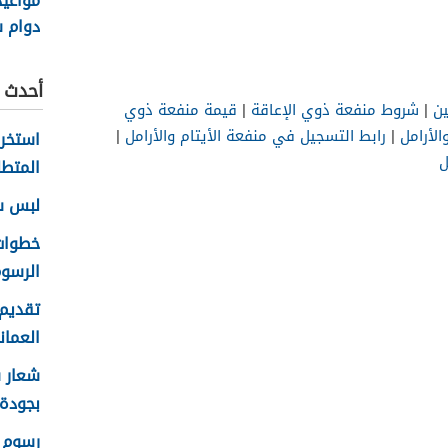
مواعي
دوام 
السلطاني
أحدث ا
ن
|
شروط منفعة ذوي الإعاقة
|
قيمة منفعة ذوي
لأرامل
|
رابط التسجيل في منفعة الأيتام والأرامل
|
ل
المتطل
لبس سلا
الرسوم
تقديم 
العماني 
بجودة عا
رسوم ا