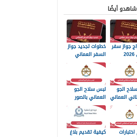
 شاهدو أيضًا
ج جواز سفر
خطوات تجديد جواز
عماني 2026
السفر العماني
بات التي
2026: الرسوم
 تعرفها
والمستندات
المطلوبة
لاح الجو
لبس سلاح الجو
اني العماني
العماني بالصور
p بجودة عالية
2026
اختبارات
كيفية تقديم بلاغ