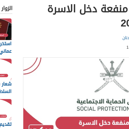
نفعة دخل الاسرة
الزوار
نان
استخرا
المتطل
يجب أن
شعار س
السلط
ng
2026
تقديم 