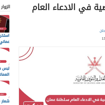
ة في الادعاء العام
الزوار
نان
استخرا
المتطل
يجب أن
لبس س
العمان
2026
شعار س