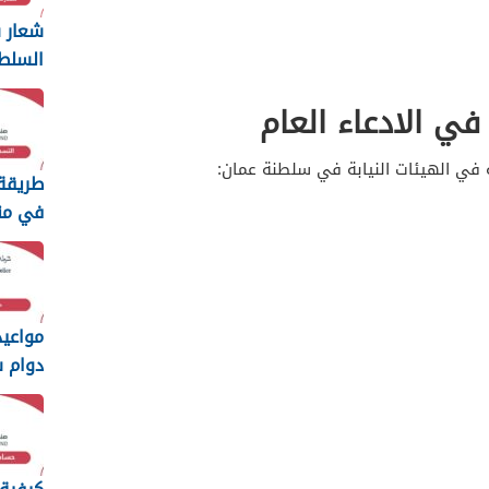
شعار س
السلط
ng
ي الادعاء العام
2026
في الهيئات النيابة في سلطنة عمان:
طريقة
في من
الطفولة 
مواعي
دوام 
السلطاني