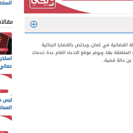
السلط
ng
2026
مقالا
ة القضائية في عُمان، ويختص بالقضايا الجنائية
ة المتعلقة بها، ويوفر موقع الادعاء العام عدة خدمات
استخرا
عن حالة قضية.
المتطل
يجب أن
لبس س
العمان
2026