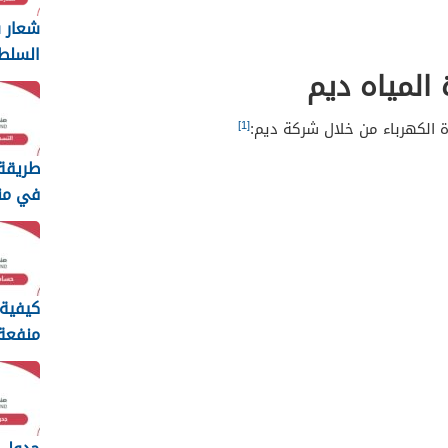
شعار س
السلط
 المياه ديم
ng
2026
[1]
 الكهرباء من خلال شركة ديم:
طريقة
في من
الطفولة 
كيفية
منفعة
سلطنة ع