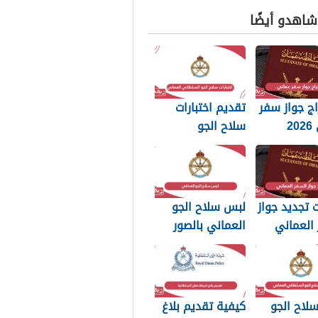
 شاهدو أيضًا
ج جواز سفر
تقديم اختبارات
عماني 2026
سلاح الجو
بات التي
السلطاني العماني
 تعرفها
2026
تجديد جواز
لبس سلاح الجو
العماني
العماني بالصور
202: الرسوم
2026
تندات
بة
لاح الجو
كيفية تقديم بلاغ