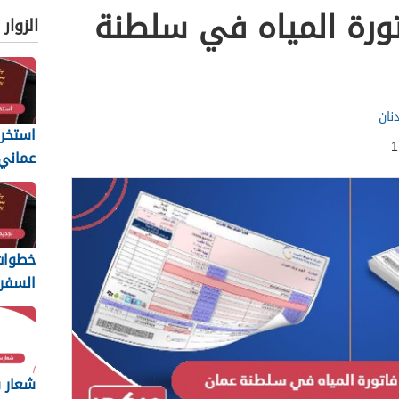
تورة المياه في سلطنة
الزوار
نان
استخرا
المتطل
يجب أن
خطوات 
السفر 
6
والمس
المطلو
شعار س